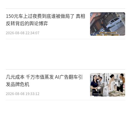
席之地，加盟马竞对国家队位置的影响更多基
于日常表现。而对于从瓜迪奥拉到西蒙尼的教
150元车上过夜费到底谁被做局了 真相
练风格转变，阿尔瓦雷斯认为两位都是历史级
反转背后的舆论博弈
别的教练，自己将不断学习，尤其对与西蒙尼
2026-08-08 22:34:07
的合作充满期待。至于西蒙尼对他的进球要
求，他表示尚未与教练具体讨论过这一话题。
（责任编辑：张蕾）
几元成本 千万市值蒸发 AI广告翻车引
发品牌危机
2026-08-08 19:33:12