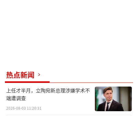
个人心态上，他认为此次转会是他职业生
涯的重要转折点，是追求新挑战和展现最佳状
态的机会。身体状态方面，他正通过有针对性
的训练加速适应球队，美洲杯的经历，尤其是
与马塞洛的交流，对他影响深远，推动了他的
成长。
提及与队友罗德里-埃尔南德斯的交流，阿
热点新闻
尔瓦雷斯表示，虽然有过沟通，但更多是得到
了对方的祝贺。对于马竞的团队，他强调每位
上任才半月，立陶宛新总理涉嫌学术不
球员都很关键，大家共同努力将球队推向高
端遭调查
峰。
2026-08-03 11:20:31
国家队方面，主教练斯卡洛尼的观点是，
只要球员保持比赛状态，就能在国家队占有一