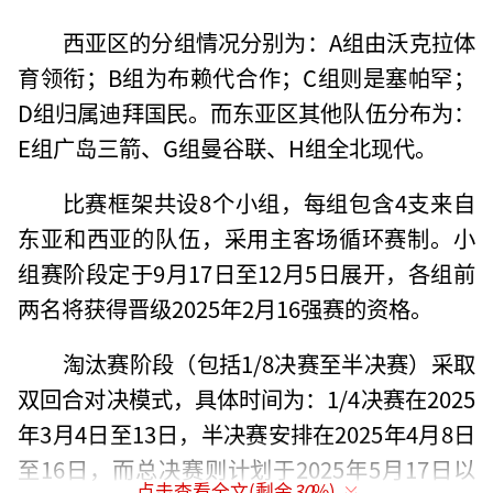
西亚区的分组情况分别为：A组由沃克拉体
育领衔；B组为布赖代合作；C组则是塞帕罕；
D组归属迪拜国民。而东亚区其他队伍分布为：
E组广岛三箭、G组曼谷联、H组全北现代。
比赛框架共设8个小组，每组包含4支来自
东亚和西亚的队伍，采用主客场循环赛制。小
组赛阶段定于9月17日至12月5日展开，各组前
两名将获得晋级2025年2月16强赛的资格。
淘汰赛阶段（包括1/8决赛至半决赛）采取
双回合对决模式，具体时间为：1/4决赛在2025
年3月4日至13日，半决赛安排在2025年4月8日
至16日，而总决赛则计划于2025年5月17日以
点击查看全文(剩余
30
%)