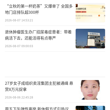
“立秋的第一杯奶茶”又爆单了 全国多
地门店排队超300杯
2026-08-07 14:53:21
退休肿瘤医生办厂招尿毒症患者：带着
病活下去，还能活得有点尊严
2026-08-07 09:00:03
27岁女子成组织卖淫集团主犯被通缉 悬
赏8万元捉拿
2026-08-06 22:45:28
周五下午弹性离岗 新休假方式引热议