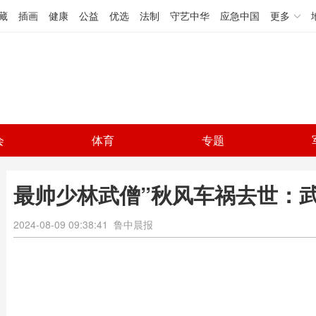
藏
插画
健康
公益
优选
法制
守艺中华
应急中国
更多
会
体育
专题
最帅少林武僧”秋风车祸去世：
2024-08-09 09:38:41
鲁中晨报