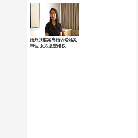
辜
婚外胚胎案离婚诉讼延期
审理 女方坚定维权