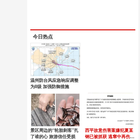
今日热点
温州防台风应急响应调整
为II级 加强防御措施
景区周边的“轮胎刺客”扎
西平故意伤害案嫌犯夏某
了谁的心 旅游信任受损
钢已被抓获 逃窜中再伤无