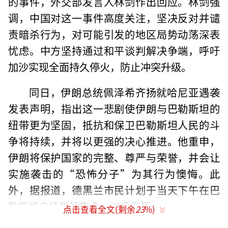
的事件，外交部发言人林剑作出回应。林剑强
调，中国对这一事件高度关注，坚决反对并谴
责暗杀行为，对可能引发的地区局势动荡深表
忧虑。中方坚持通过和平谈判解决争端，呼吁
加沙实现全面持久停火，防止冲突升级。
同日，伊朗总统佩泽希齐扬就哈尼亚遇袭
发表声明，指出这一悲剧使伊朗与巴勒斯坦的
纽带更为坚固，抵抗和保卫巴勒斯坦人民的斗
争将持续，并将以更强的决心推进。他重申，
伊朗将保护国家的完整、尊严与荣誉，并会让
实施袭击的“恐怖分子”为其行为懊悔。此
外，据报道，德黑兰市民计划于当天下午在巴
勒斯坦广场举行集会，以示声援。
点击查看全文(剩余
23
%)