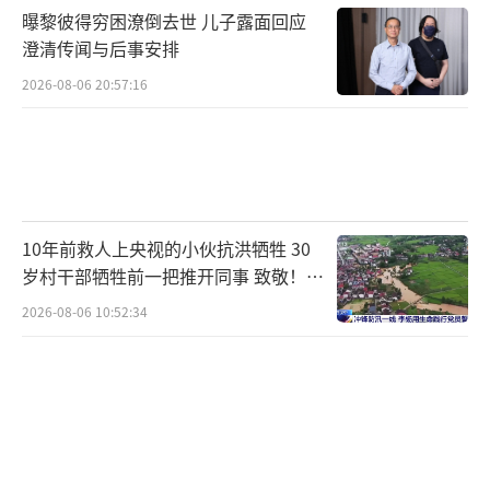
曝黎彼得穷困潦倒去世 儿子露面回应
澄清传闻与后事安排
2026-08-06 20:57:16
10年前救人上央视的小伙抗洪牺牲 30
岁村干部牺牲前一把推开同事 致敬！送
别！
2026-08-06 10:52:34