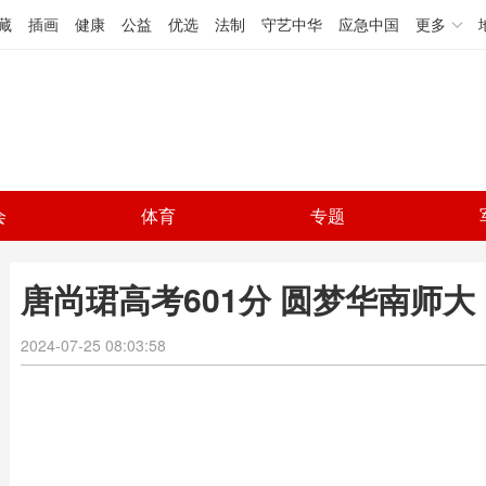
藏
插画
健康
公益
优选
法制
守艺中华
应急中国
更多
会
体育
专题
唐尚珺高考601分 圆梦华南师
2024-07-25 08:03:58