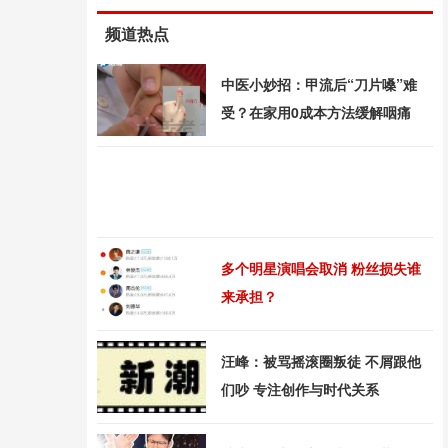
频道热点
中医小妙招：甲流后“刀片嗓”难
受？在家用0成本方法缓解咽痛
多个明星演唱会取消 粉丝损失谁
来承担？
汪峰：被骂摇滚圈叛徒 不屑跟他
们吵 专注创作与时代关系