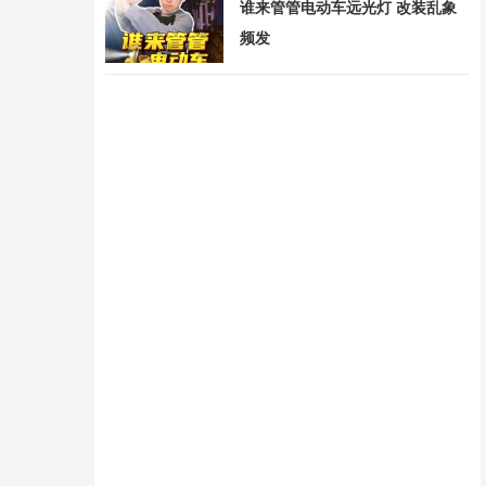
谁来管管电动车远光灯 改装乱象
频发