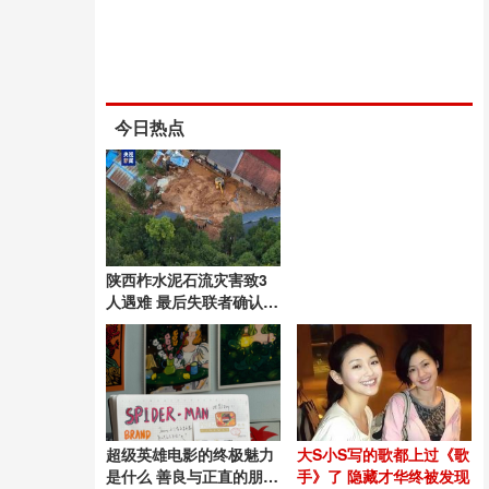
今日热点
陕西柞水泥石流灾害致3
人遇难 最后失联者确认遇
难
超级英雄电影的终极魅力
大S小S写的歌都上过《歌
是什么 善良与正直的朋克
手》了 隐藏才华终被发现