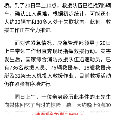
桥。到了20日早上10点，救援队伍已经找到5辆
车，确认11人遇难，根据初步统计，可能还有
大约20辆车和30多人处于失联状态。此刻，救
援工作正在全力推进。
面对这紧急情况，应急管理部领导于20日
上午带领工作组直奔现场指挥救援行动。灾害
发生后，国家综合消防救援队伍迅速动员，已
有736名救援人员、76辆救援车、18艘救援舟
艇及32架无人机投入救援作业，目前救援活动
仍在紧张有序地进行。
同日上午，一位亲身经历此事件的王先生
向媒体回忆了当时的惊险一幕。大约晚上9点30
分，王先生一家四口驱车前往山阳，离事发现
点击查看全文(剩余
55
%)