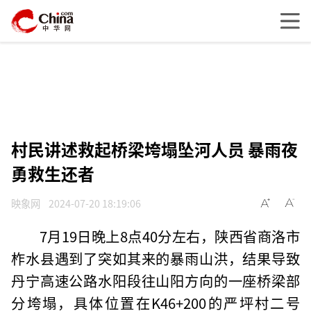
村民讲述救起桥梁垮塌坠河人员 暴雨夜
勇救生还者
映象网
2024-07-20 18:19:06
7月19日晚上8点40分左右，陕西省商洛市
柞水县遇到了突如其来的暴雨山洪，结果导致
丹宁高速公路水阳段往山阳方向的一座桥梁部
分垮塌，具体位置在K46+200的严坪村二号