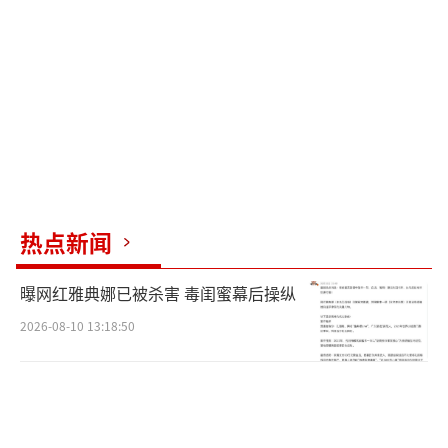
伍抵达，双向车道被封闭。在引导下，王先生
和其他滞留人员在大约半小时后调头返回安全
地带。此外，有网民透露，其家人经过该地段
后失去联系，至今未有消息。
至于官方回应，柞水县宣传部门于20日告
知媒体，当前搜救工作持续进行，全县正全力
以赴进行救援，所有主要领导人和相关部门均
热点新闻
已投入救援行动中。
（责任编辑：张蕾）
曝网红雅典娜已被杀害 毒闺蜜幕后操纵
2026-08-10 13:18:50