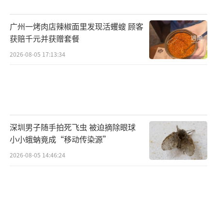
广州一烤肉店辣椒面里发现活蠼螋 顾客
获赔千元并获赠套餐
2026-08-05 17:13:34
深圳男子随手拍死飞虫 被迫摘除眼球
小小蛾蚋竟成“移动传染源”
2026-08-05 14:46:24