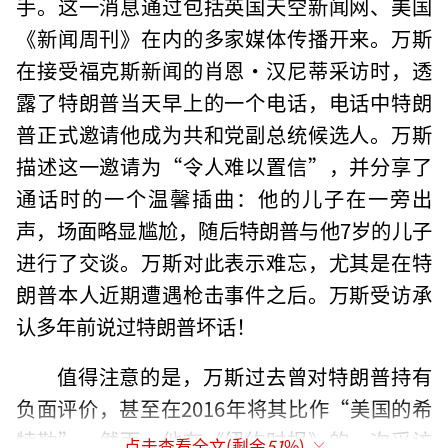
手。这一消息通过包括英国天空新闻网、美国
《新闻周刊》在内的多家媒体传播开来。万斯
在接受福克斯新闻的肖恩·汉尼蒂采访时，透
露了特朗普当天早上的一个电话，电话中特朗
普正式邀请他成为共和党副总统候选人。万斯
描述这一邀请为“令人难以置信”，并分享了
通话时的一个温馨插曲：他的儿子在一旁出
声，场面略显尴尬，随后特朗普与他7岁的儿子
进行了交谈。万斯对此表示难忘，尤其是在特
朗普本人近期遭遇枪击事件之后。万斯受访承
认多年前说过特朗普坏话！
值得注意的是，万斯过去曾对特朗普持有
负面评价，甚至在2016年将其比作“美国的希
特勒”。然而，他在《纽约时报》的一次采访
点击查看全文(剩余
51
%)