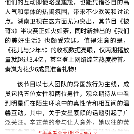
他们的互动即便略显尴尬，也能凭借各自的高
人气和集体的热闹氛围，带来不少欢笑和讨论
点。湖南卫视在这方面尤为突出，其节目《披
哥3》半决赛正如火如荼，同时新推出的《我们
的美好生活》也颇受欢迎。值得注意的是，
《花儿与少年5》的收视数据亮眼，仅两期播放
量就超过3.4亿，甚至登上网络综艺热度榜首。
秦岚为花少6成员准备礼物！
该节目以七人团队的异国旅行为主线，成
员包括五位女性和两位男性，观众期待从中看
到明星们在陌生环境中的真性情和相互间的温
馨互动。其中，关于女星素颜的话题引起了广
泛关注。辛芷蕾的参与让人意外，她以往的荧
幕形象强势，但在节目中却展现了随和自然的
点击查看全文(剩余
51
%)