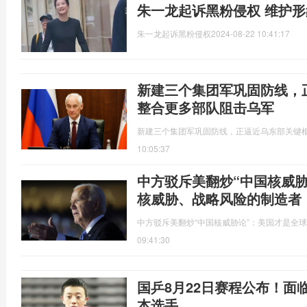
朱一龙起诉黑粉侵权 维护
朱一龙起诉黑粉侵权
2024-08-22 10:41:17
新建三个集团军巩固防线，
整合更多部队阻击乌军
新建三个集团军巩固防线，正逼近乌东部关键
10:05:37
中方驳斥美翻炒“中国核威
核威胁、战略风险的制造者
中方驳斥美翻炒“中国核威胁论”：美国才是全
09:41:30
国乒8月22日赛程公布！面
本选手