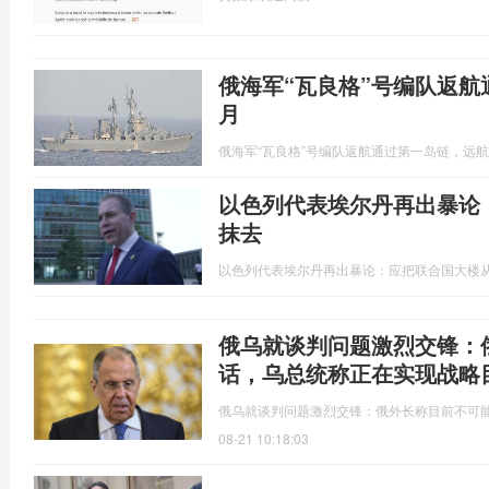
俄海军“瓦良格”号编队返航
月
俄海军“瓦良格”号编队返航通过第一岛链，远航
以色列代表埃尔丹再出暴论
抹去
以色列代表埃尔丹再出暴论：应把联合国大楼
俄乌就谈判问题激烈交锋：
话，乌总统称正在实现战略
俄乌就谈判问题激烈交锋：俄外长称目前不可
08-21 10:18:03