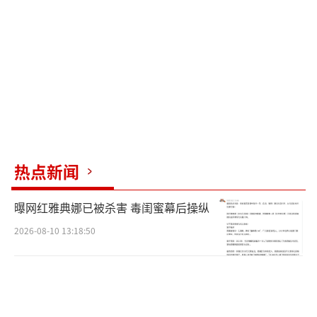
争夺变得更为激烈。回想起莫德里奇曾凭借欧
洲杯上的惊艳表现逆袭夺得金球奖，罗德里在
今年同样具备极强的竞争力，而原本被寄予厚
望的皇马，或许将迎来一个没有金球奖进账的
赛季。
（责任编辑：卢其龙 CN070）
热点新闻
曝网红雅典娜已被杀害 毒闺蜜幕后操纵
2026-08-10 13:18:50