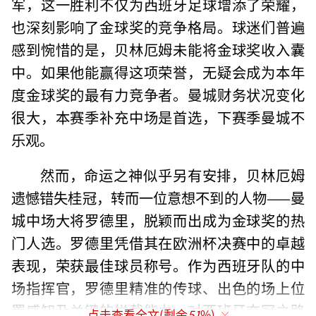
军，这一胜利不仅为西班牙足球增添了荣耀，
也深刻影响了金球奖的竞争格局。球迷们普遍
感到惋惜的是，贝林厄姆未能将金球奖收入囊
中。如果他能赢得这项荣誉，无疑会成为本年
度金球奖的最有力竞争者。曼城财务状况变化
很大，本赛季补充中场是首选，下赛季曼城不
乐观。
然而，命运之神似乎另有安排，贝林厄姆
遗憾错失桂冠，转而一位意想不到的人物——曼
城中场大将罗德里，脱颖而出成为金球奖的热
门人选。罗德里凭借其在欧洲杯决赛中的卓越
表现，荣获最佳球员称号。作为西班牙队的中
场指挥官，罗德里精准的传球、出色的场上位
置感知及关键的拦截能力，对西班牙夺冠之路
点击查看全文(剩余
51
%)