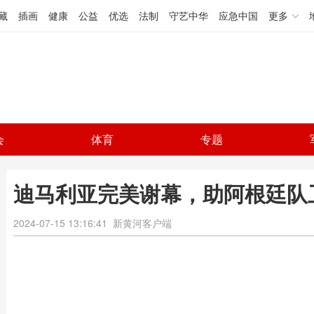
藏
插画
健康
公益
优选
法制
守艺中华
应急中国
更多
会
体育
专题
迪马利亚完美谢幕，助阿根廷队
2024-07-15 13:16:41
新黄河客户端