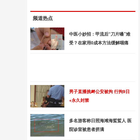
频道热点
中医小妙招：甲流后“刀片嗓”难
受？在家用0成本方法缓解咽痛
男子直播挑衅公安被拘 行拘9日
+永久封禁
多名游客称日照海滩海蜇蜇人 医
院诊室被患者挤满