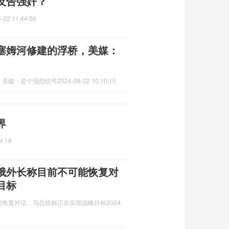
反告强奸？
-22 11:44:06
塞姆河修建的浮桥，美媒：
，美媒：是个强烈信号
2024-08-22 10:10:15
界
4:18
俄外长称目前不可能恢复对
目标
能恢复对话，乌总统称正在实现战略目标
2024-