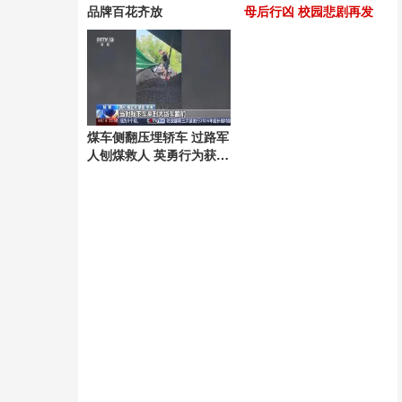
品牌百花齐放
母后行凶 校园悲剧再发
煤车侧翻压埋轿车 过路军
人刨煤救人 英勇行为获赞
誉