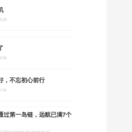
机
0:35
了
3:56
好，不忘初心前行
1:02
通过第一岛链，远航已满7个
已满7个月
2024-08-22 09:31:47