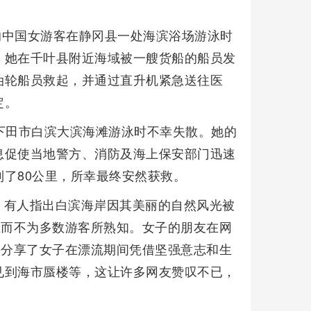
岁的中国女游客在静冈县一处海滨浴场游泳时
，她在千叶县附近海域被一艘货船的船员发
油轮船员救起，并通过直升机紧急送往医
定。
下田市白滨大滨海滩游泳时不幸失散。她的
息促使当地警方、消防及海上保安部门迅速
了80公里，所幸最终安然获救。
。有人指出白滨海岸因其美丽的自然风光被
性而不为多数游客所熟知。女子的朋友在网
并分享了女子在漂流期间凭借坚强意志和生
见到海市蜃楼等，这让许多网友赞叹不已，