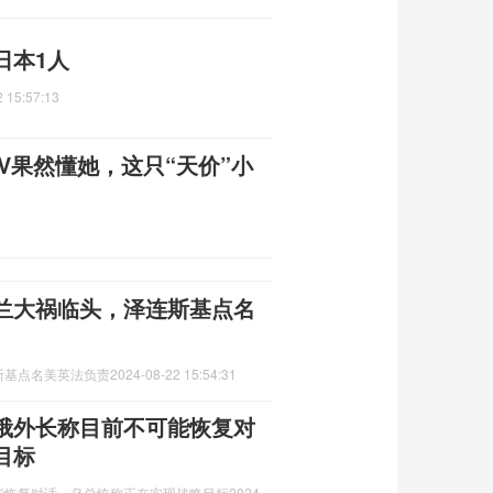
日本1人
 15:57:13
V果然懂她，这只“天价”小
兰大祸临头，泽连斯基点名
斯基点名美英法负责
2024-08-22 15:54:31
俄外长称目前不可能恢复对
目标
能恢复对话，乌总统称正在实现战略目标
2024-