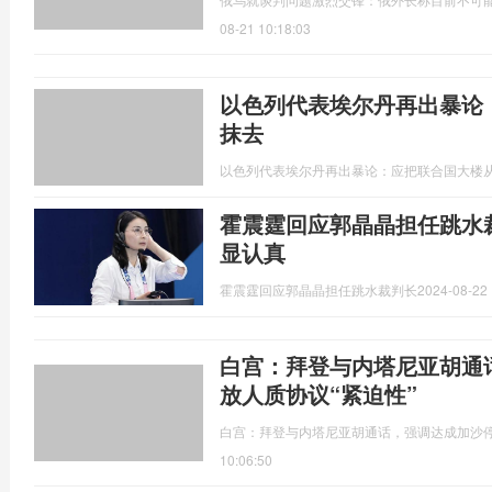
08-21 10:18:03
以色列代表埃尔丹再出暴论
抹去
以色列代表埃尔丹再出暴论：应把联合国大楼
霍震霆回应郭晶晶担任跳水
显认真
霍震霆回应郭晶晶担任跳水裁判长
2024-08-22 
白宫：拜登与内塔尼亚胡通
放人质协议“紧迫性”
白宫：拜登与内塔尼亚胡通话，强调达成加沙停
10:06:50