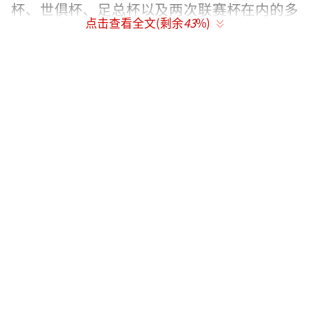
杯、世俱杯、足总杯以及两次联赛杯在内的多
点击查看全文(剩余
43
%)
项荣誉。
关于英格兰国家队的未来，名宿莱因克尔
在评论中暗示，无论欧洲杯结果如何，主教练
索斯盖特都可能在赛事结束后离职。莱因克尔
同时提出了兰帕德作为潜在继任者的可能性。
此外，关于金球奖的讨论热烈展开。西班
牙《阿斯报》指出，在巴西队美洲杯征程结束
后，皇家马德里球员威尼修斯获得本年度金球
奖的前景已不如其队友贝林厄姆明朗，后者在
奖项争夺中占据有利位置。
足坛一夜动态：拜仁官宣奥利斯！曼联将签荷