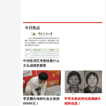
今日热点
中传取消艺考意味着什么
文化成绩更重要
李亚鹏向地铁吐血女孩捐
申军良称或将知道梅姨长
99999元！
相和信息！