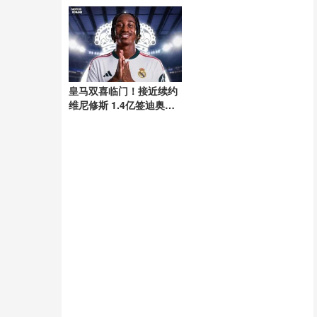
皇马双喜临门！接近续约
维尼修斯 1.4亿签迪奥曼
德达协议 即将官宣 潜力
新星加盟引发期待