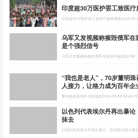
印度超30万医护罢工致医疗
印度超30万医护罢工致医疗服务瘫痪
2024-08-
乌军又发视频称摧毁俄军在
是个强烈信号
乌军又发视频称摧毁俄军在塞姆河修建的浮桥
“我也是老人”，70岁董明
人接力，让格力成为百年企
董明珠再提明年可能退休
2024-08-23 09:43:10
以色列代表埃尔丹再出暴论
抹去
以色列代表埃尔丹再出暴论：应把联合国大楼