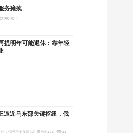
服务瘫痪
23 09:46:17
珠再提明年可能退休：靠年轻
业
正逼近乌东部关键枢纽，俄
枢纽，俄整合更多部队阻击乌军
2024-08-22