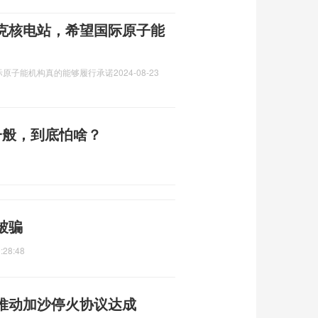
克核电站，希望国际原子能
际原子能机构真的能够履行承诺
2024-08-23
一般，到底怕啥？
被骗
:28:48
推动加沙停火协议达成