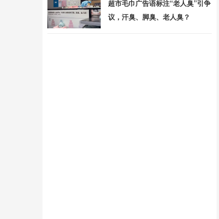
超市毛巾广告语标注“老人臭”引争
议，汗臭、脚臭、老人臭？