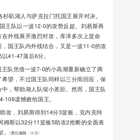
，洛杉矶湖人与萨克拉门托国王展开对决。
国王队以一波12-0的攻势反超。刘易斯再
方在外线展开激烈对攻，库泽多次上篮命
，国王队内外线结合，又是一波11-0的攻
41-47落后6分。
王队凭借一波7-0的小高潮重新确立了两
了希望，不过国王队同样以三分雨回应，保
命中，帮助湖人队缩小差距。然而，国王队
-108遗憾败给国王。
助攻，刘易斯得到14分3篮板，克内克特
姆斯以32分11篮板5助攻2抢断的全面表
献。
(
责任编辑
：张蕾)