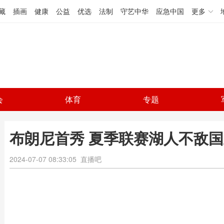
藏
插画
健康
公益
优选
法制
守艺中华
应急中国
更多
会
体育
专题
布朗尼首秀 夏季联赛湖人不敌国
2024-07-07 08:33:05
直播吧