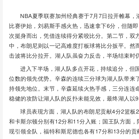
NBA夏季联赛加州经典赛于7月7日拉开帷幕
比赛伊始，刘易斯手感火热，迅速拿下6分，但随即
次挺身而出，凭借连续得分紧咬比分。第二节，双
中，布朗尼则以一记高难度打板球将比分扳平。然而
击波将比分拉开。湖人队虽奋力反击，半场结束时仍以
进入下半场，湖人队多点开花，持续追分，但国
位数的领先优势。辛森的连续三分球为湖人队带来
持领先地位。末节，辛森延续火热手感，三分连连
稳健的攻防让湖人队的反扑未能见效，最终湖人以94
球员表现方面，湖人队的布朗尼贡献4分2篮板2
和卡斯尔顿分别有12分和11分入账；国王队方面，阿
现引领全队，福特和斯尼德也各有17分和13分的贡