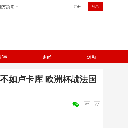
地方频道
注册
登录
军事
财经
滚动
不如卢卡库 欧洲杯战法国
关键词：