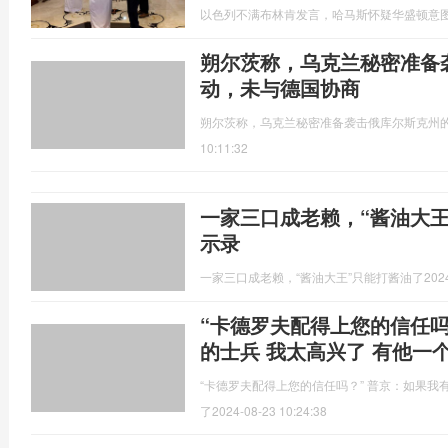
以色列不满布林肯发言，哈马斯怀疑华盛顿意
朔尔茨称，乌克兰秘密准备
动，未与德国协商
朔尔茨称，乌克兰秘密准备袭击俄库尔斯克州
10:11:32
一家三口成老赖，“酱油大王
示录
一家三口成老赖，“酱油大王”只能打酱油了
202
“卡德罗夫配得上您的信任吗
的士兵 我太高兴了 有他一
“卡德罗夫配得上您的信任吗？” 普京：如果我
了
2024-08-23 10:24:38