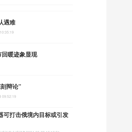
认遇难
10:35:19
楼市回暖迹象显现
刻辩论”
3 09:52:19
器可打击俄境内目标或引发