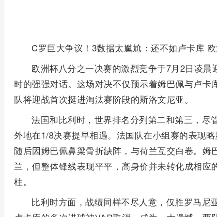
C罗巨大争议！3数据太尴尬：还不如卢卡库 
欧洲杯八分之一决赛的激烈竞争于7月2日凌晨
时的强强对话。这场对决不仅预示着姆巴佩与卢卡
队将迎战首次挺进淘汰赛阶段的斯洛文尼亚。
法国和比利时，世界排名分列第二和第三，尽
外地在1/8决赛提早相遇。法国队在小组赛的表现
随后因姆巴佩鼻梁骨折缺阵，与荷兰互交白卷。姆
兰，但整体锋线表现平平，高身价并未转化成相应
柱。
比利时方面，战绩同样不尽人意，仅胜罗马尼