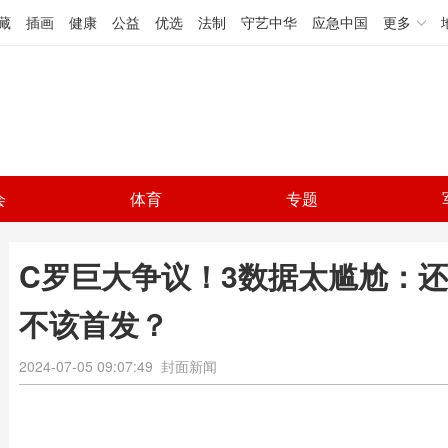
藏
插画
健康
公益
优选
法制
守艺中华
应急中国
更多
会
体育
专题
C罗巨大争议！3数据太尴尬：还
不该首发？
2024-07-05 09:07:49
封面新闻