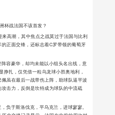
欧洲杯战法国不该首发？
迎来高潮，其中焦点之战莫过于法国与比利
库的正面交锋，还标志着C罗带领的葡萄牙
管阵容豪华，却均未能以小组头名出线，意
略显挣扎，仅凭借一粒乌龙球小胜奥地利，
巴佩虽在最后一战带伤上阵，助球队逼平波
的攻击力，反倒是坎特成为球队的中流砥
亚，负于斯洛伐克，平乌克兰，进球寥寥。