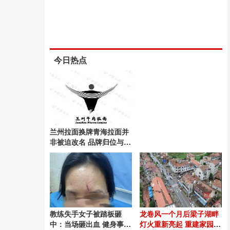
今日热点
兰州拉面换牌青海拉面并
非被迫改名 品牌归位与重
塑
教练失手女子被踏板砸
龙卷风一个月后梁子湖畔
中：当场砸出血 健身事故
灯火重新亮起 重建家园温