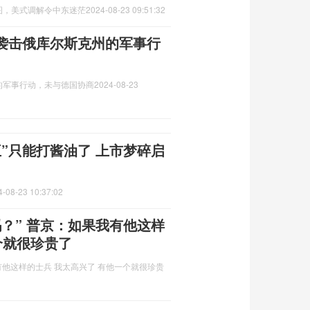
图，美式调解令中东迷茫
2024-08-23 09:51:32
袭击俄库尔斯克州的军事行
的军事行动，未与德国协商
2024-08-23
”只能打酱油了 上市梦碎启
4-08-23 10:37:02
？” 普京：如果我有他这样
个就很珍贵了
有他这样的士兵 我太高兴了 有他一个就很珍贵