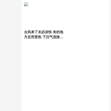
引发赔偿争议
暖再现
台风来了未必凉快 有的地
方反而更热 下沉气流推高
温