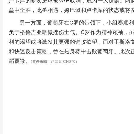
卢卡库的多次进球被VAR取消，成为一大遗憾。两
垒中全胜，此番相遇，姆巴佩和卢卡库的状态或将
另一方面，葡萄牙在C罗的带领下，小组赛顺
负于格鲁吉亚略微挫伤士气。C罗作为精神领袖，
利的渴望或将激发其更强的进攻欲望。而对手斯洛
和快速反击策略，曾在热身赛中击败葡萄牙。此次
蹈覆辙。
(
责任编辑
：卢其龙 CN070)