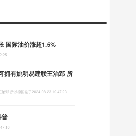
 国际油价涨超1.5%
2:25
可拥有姚明易建联王治郅 所
王治郅 所以德国输了
2024-08-23 10:47:23
科普
:47:10