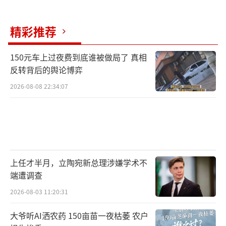
精彩推荐
150元车上过夜费到底谁被做局了 真相
反转背后的舆论博弈
2026-08-08 22:34:07
上任才半月，立陶宛新总理涉嫌学术不
端遭调查
2026-08-03 11:20:31
大爷听AI洒农药 150亩苗一夜枯萎 农户