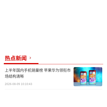
此外，外交部发言人林剑就哈马斯请求中
国、俄罗斯和土耳其为与以色列协议提供担保
一事作出回应。他表示，中国一直致力于促进
加沙冲突的和平解决，认为当务之急是执行联
合国安理会决议，实现停火、保护平民、提供
人道救援，并释放被扣押人员。哈马斯希望获
得更广泛的国际支持以确保协议的公正执行，
热点新闻
反映出对传统调解方的不信任及国际格局变化
中的新期待。
上半年国内手机销量榜 苹果华为领衔市
场结构清晰
总体而言，国际合作与地缘政治动态复杂
2026-08-09 10:10:43
多变，各国在维护自身利益的同时，也在探索
多边合作路径，以应对全球性挑战和构建更平
衡的国际秩序。俄学者：如果中俄把亚洲和北