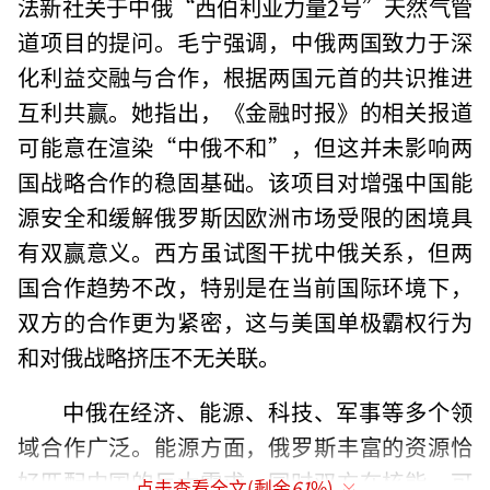
法新社关于中俄“西伯利亚力量2号”天然气管
道项目的提问。毛宁强调，中俄两国致力于深
化利益交融与合作，根据两国元首的共识推进
互利共赢。她指出，《金融时报》的相关报道
可能意在渲染“中俄不和”，但这并未影响两
国战略合作的稳固基础。该项目对增强中国能
源安全和缓解俄罗斯因欧洲市场受限的困境具
有双赢意义。西方虽试图干扰中俄关系，但两
国合作趋势不改，特别是在当前国际环境下，
双方的合作更为紧密，这与美国单极霸权行为
和对俄战略挤压不无关联。
中俄在经济、能源、科技、军事等多个领
域合作广泛。能源方面，俄罗斯丰富的资源恰
好匹配中国的巨大需求，同时双方在核能、可
点击查看全文(剩余
61
%)