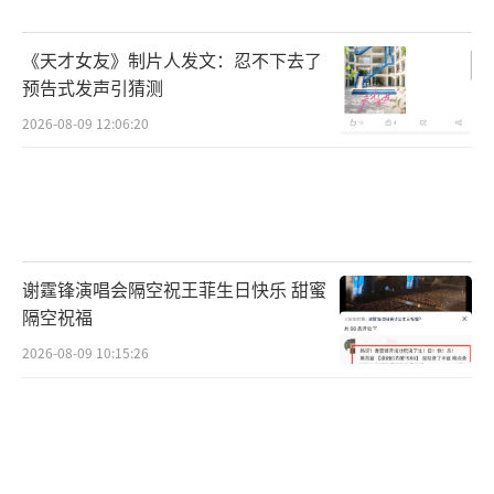
冰洋相连，就能免遭美国干预！
（责任编辑：卢其龙
CN070）
《天才女友》制片人发文：忍不下去了
预告式发声引猜测
2026-08-09 12:06:20
谢霆锋演唱会隔空祝王菲生日快乐 甜蜜
隔空祝福
2026-08-09 10:15:26