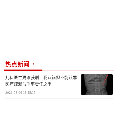
随着各项措施的落实，入境旅游需求逐渐
回升。据统计，2024年前五个月，全国口岸共
接待入境外国旅客超过1200万人次，其中免签
入境人数占比过半。尽管市场回暖，但也暴露
出如小语种导游短缺等问题。业内专家徐晓磊
建议，应通过提升薪酬、政策扶持等手段来加
强导游人才的长期培养。
热点新闻
目前，入境旅游热点主要集中在传统目的
儿科医生漏诊获刑：我认错但不能认罪
地，如北京、上海、广东和陕西等地。徐晓磊
医疗疏漏与刑事责任之争
提议，各地区可以通过短视频宣传和市场化营
2026-08-06 13:45:15
销策略，增强本地旅游资源的吸引力。
值得注意的是，某些旅行社已接到了来自