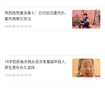
欧美市场的大量订单，预示着2025年的入境旅
游收入前景乐观。徐晓磊预测，随着政策利好
死刑改死缓当事人：已付出沉重代价，
的累积效应，2025年入境旅游市场将迎来更大
案件再审引关注
的增长，整个产业链的持续优化将为入境旅游
2026-08-06 07:37:00
释放更多潜力。
（责任编辑：张佳鑫）
78岁奶奶每天梳头百次发量超年轻人：
养生贵在长久坚持
2026-08-06 13:37:09