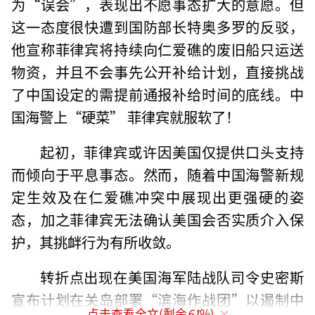
为“误会”，表现出不愿事态扩大的意愿。但
这一态度很快遭到国防部长特奥多罗的反驳，
他宣称菲律宾将持续向仁爱礁的废旧船只运送
物资，并且不会事先公开补给计划，直接挑战
了中国设定的需提前通报补给时间的底线。中
国海警上“硬菜” 菲律宾就服软了！
起初，菲律宾或许因美国仅提供口头支持
而倾向于平息事态。然而，随着中国海警新规
定生效及在仁爱礁冲突中展现出更强硬的姿
态，加之菲律宾无法确认美国会否实质介入保
护，其挑衅行为有所收敛。
转折点出现在美国海军陆战队司令史密斯
宣布计划在关岛部署“滨海作战团”以遏制中
点击查看全文(剩余
61
%)