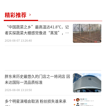
精彩推荐
“中国蔬菜之乡”最高温达41.8℃，记
者实探蔬菜大棚感觉像进“蒸笼”，有
村民称只能凌晨两点起来干活
2026-08-07 13:26:40
胖东来历史最悠久的门店之一将闭店 因
未达国际一流品质标准
2026-08-08 13:10:50
多个明星演唱会取消 粉丝损失谁来承