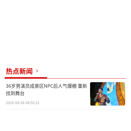
难期。此外，菲律宾的提议可能意在拖延时
间，利用美国增兵的预期作为缓冲，同时面对
中国海警的强力存在，短期内难以采取强硬措
施，处于两难境地。
美国前军官提醒菲律宾，其在美国战略中
更多充当对华制衡的棋子，需谨慎平衡与中美
之间的关系，以免成为牺牲品。而菲律宾经济
热点新闻
官员呼吁与中国经济政治分离，或担忧中菲紧
张关系损害其经济利益，显示出对话背后可能
36岁男演员成景区NPC后人气爆棚 重新
蕴含着寻求经济合作的意图。
找到舞台
2026-08-08 08:50:22
归根结底，中国坚持通过对话协商解决南
海分歧，中菲关系的未来走向，关键在于菲律
宾能否以实际行动重建信任。中国海警上“硬