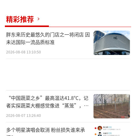
精彩推荐
胖东来历史最悠久的门店之一将闭店 因
未达国际一流品质标准
2026-08-08 13:10:50
“中国蔬菜之乡”最高温达41.8℃，记
者实探蔬菜大棚感觉像进“蒸笼”，有
村民称只能凌晨两点起来干活
2026-08-07 13:26:40
多个明星演唱会取消 粉丝损失谁来承