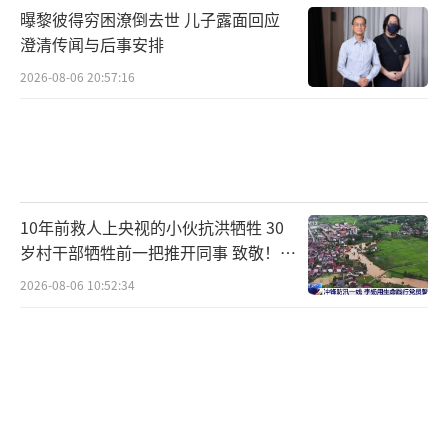
坛第十五届新领军者年会（又称“夏季达沃斯
曝黎彼得穷困潦倒去世 儿子露面回应
澄清传闻与后事安排
论坛”）在大连开幕，国务院总理李强与波兰
总统杜达、越南总理范明政出席开幕式并致
2026-08-06 20:57:16
辞。来自100多个国家和地区的1700余名各界
代表出席开幕式，共议“未来增长的新前
沿”，探寻世界经济增长的新动能、新路径。
开幕式前一天（24日），李强在大连会见
10年前救人上央视的小伙抗洪牺牲 30
岁村干部牺牲前一把推开同事 致敬！送
范明政。李强指出，中方愿同越方一道坚持
别！
2026-08-06 10:52:34
好、把握好推进中越命运共同体建设的大方
向，推动中越命运共同体建设走深走实，更好
造福两国人民。
范明政表示，加强越中长期友好合作是越
对外政策的战略选择和头等优先。越方坚定奉