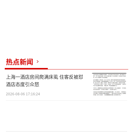
讲话中，范明政谈到了世界面临的挑战，
对气候变化、自然资源枯竭，以及地缘政治和
经济竞争加剧发出了警告。他说，虽然世
界“总体稳定”，但地区紧张局势破坏了和
平，但没有指出任何冲突或国家。
随后，他提到了中国谚语“独木不成
热点新闻
林”，以及“团结、团结、大团结，成功、成
功、大成功”的胡志明思想。他说，越南和东
上海一酒店房间爬满床虱 住客反被怼
酒店态度引众怒
盟将继续与中国等世界伙伴保持密切合作，越
南希望中国继续同国际社会一道大力推进多边
2026-08-06 17:16:24
主义，加强国际团结合作，维护地区和世界和
平稳定繁荣发展的环境。
据新华社消息，6月25日上午，世界经济论