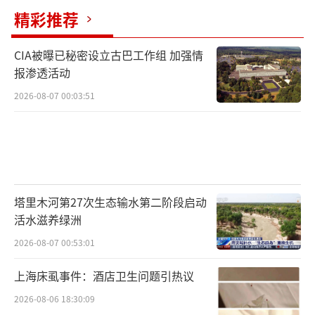
行一个中国政策，愿同中方一道深化各领域互
精彩推荐
利合作，推动越中命运共同体建设取得更加丰
CIA被曝已秘密设立古巴工作组 加强情
硕的成果。
（责任编辑：卢其龙 CN070）
报渗透活动
2026-08-07 00:03:51
塔里木河第27次生态输水第二阶段启动
活水滋养绿洲
2026-08-07 00:53:01
上海床虱事件：酒店卫生问题引热议
2026-08-06 18:30:09