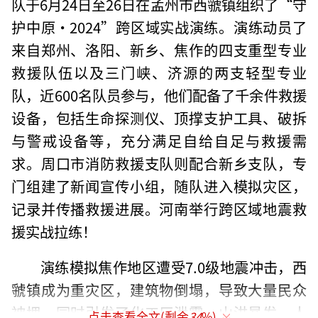
队于6月24日至26日在孟州市西虢镇组织了“守
护中原•2024”跨区域实战演练。演练动员了
来自郑州、洛阳、新乡、焦作的四支重型专业
救援队伍以及三门峡、济源的两支轻型专业
队，近600名队员参与，他们配备了千余件救援
设备，包括生命探测仪、顶撑支护工具、破拆
与警戒设备等，充分满足自给自足与救援需
求。周口市消防救援支队则配合新乡支队，专
门组建了新闻宣传小组，随队进入模拟灾区，
记录并传播救援进展。河南举行跨区域地震救
援实战拉练！
演练模拟焦作地区遭受7.0级地震冲击，西
虢镇成为重灾区，建筑物倒塌，导致大量民众
被埋，同时引发了化工厂泄露、山洪暴发、人
点击查看全文(剩余
34
%)