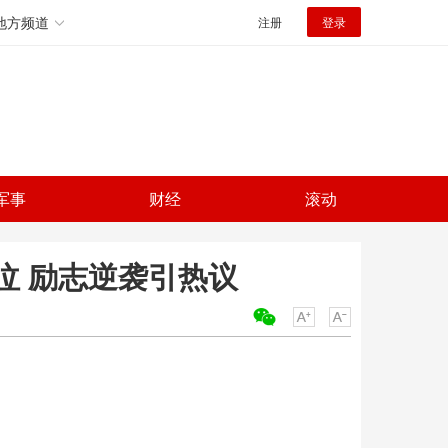
地方频道
注册
登录
军事
财经
滚动
泣 励志逆袭引热议
关键词：