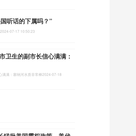
美国听话的下属吗？”
2024-07-17 10:50:23
城市卫生的副市长信心满满：
心满满：塞纳河水质非常棒
2024-07-18
长猛批美国霸权政策，美代