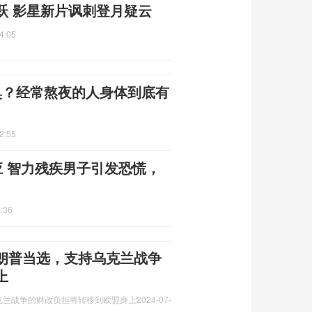
跃 影星新片讽刺登月疑云
4:05
臭？经常熬夜的人身体到底有
2:55
应 智力残疾男子引发恐慌，
:36
朗普当选，支持乌克兰战争
上
克兰战争的财政负担将转移到欧盟身上
2024-07-