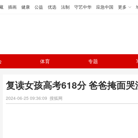
藏
插画
健康
公益
优选
法制
守艺中华
应急中国
更多
会
体育
专题
复读女孩高考618分 爸爸掩面哭
2024-06-25 09:36:09
搜狐网