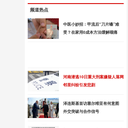
频道热点
中医小妙招：甲流后“刀片嗓”难
受？在家用0成本方法缓解咽痛
河南潜逃10日重大刑案嫌疑人落网
邻里纠纷引发悲剧
泽连斯基首访塞尔维亚有何意图
外交突破与合作信号