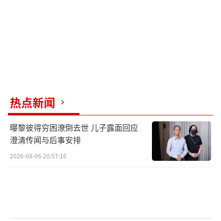
州、重庆、广西北部等地有大到暴雨，局地大
暴雨，上述部分地区伴有短时强降水、局地雷
暴大风等强对流天气。
28-30日，黄淮南部、江淮、江南西部和中
北部、江汉及贵州、广西北部等地有大到暴
热点新闻
雨，局地大暴雨，上述部分地区伴有短时强降
水、局地雷暴大风等强对流天气。
曝黎彼得穷困潦倒去世 儿子露面回应
澄清传闻与后事安排
7月1-2日，黄淮东部、江淮、江南西部和
北部及广西北部、贵州等地还将有一次降水过
2026-08-06 20:57:16
程。
近期，南方强降雨过程持续时间长、累计
雨量大，且强降雨区重叠度高，湖南、湖北、