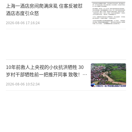
江西、安徽等暴雨核心区发生局地山洪、地质
上海一酒店房间爬满床虱 住客反被怼
酒店态度引众怒
灾害、城乡积涝等灾害的气象风险高，建议公
众做好防御，避免进入河道、山区、低洼地带
2026-08-06 17:16:24
等危险区域，交通出行应避开积水路段，驾车
行驶谨慎慢行。
暴雨区之外，高温也正在发展。未来几
天，华北、黄淮高温将频繁现身，其中24日高
10年前救人上央视的小伙抗洪牺牲 30
岁村干部牺牲前一把推开同事 致敬！送
温范围短暂缩小，之后高温强度和范围又将增
别！
2026-08-06 10:52:34
强、扩大。
梅雨带南边的江南中南部、华南一带，则
要注意“隐形高温”，由于空气湿度大，无论
气温是否到35℃，体感都会超35℃甚至超4
0℃。
（责任编辑：卢其龙 CN070）