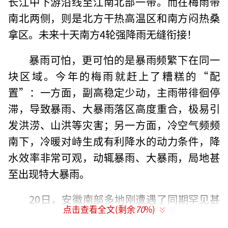
长江中下游沿线至江南北部一带。而在梅雨带
南北两侧，则是北方干热高温区和南方闷热桑
拿区。未来十天南方4轮强降雨无缝衔接！
暴雨可怕，更可怕的是暴雨频繁下在同一
块区域。今年的梅雨就赶上了糟糕的“配
置”：一方面，副高稳定少动，主雨带徘徊停
滞，导致暴雨、大暴雨落区高度重合，极易引
发洪涝、山洪等灾害；另一方面，冷空气频频
南下，冷暖对峙生成有利降水的动力条件，降
水效率非常可观，动辄暴雨、大暴雨，局地甚
至出现特大暴雨。
20日，安徽南部多地刚遭遇了同期罕见甚
点击查看全文(剩余
70
%)
至破纪录的大暴雨、特大暴雨，并引发洪涝灾