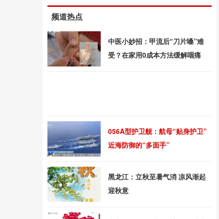
频道热点
中医小妙招：甲流后“刀片嗓”难
受？在家用0成本方法缓解咽痛
056A型护卫舰：航母“贴身护卫”
近海防御的“多面手”
黑龙江：立秋至暑气消 凉风渐起
迎秋意