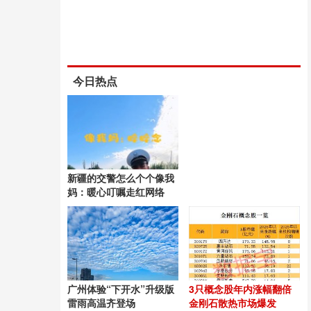
今日热点
新疆的交警怎么个个像我
妈：暖心叮嘱走红网络
广州体验“下开水”升级版
3只概念股年内涨幅翻倍
雷雨高温齐登场
金刚石散热市场爆发