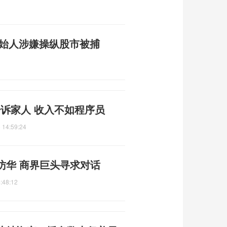
o创始人涉嫌操纵股市被捕
告诉家人 收入不如程序员
 14:59:24
访华 商界巨头寻求对话
:48:12