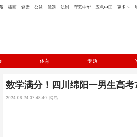
藏
插画
健康
公益
优选
法制
守艺中华
应急中国
更多
会
体育
专题
数学满分！四川绵阳一男生高考71
2024-06-24 07:48:40
网易