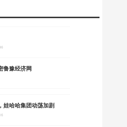
46
密鲁豫经济网
，娃哈哈集团动荡加剧
16