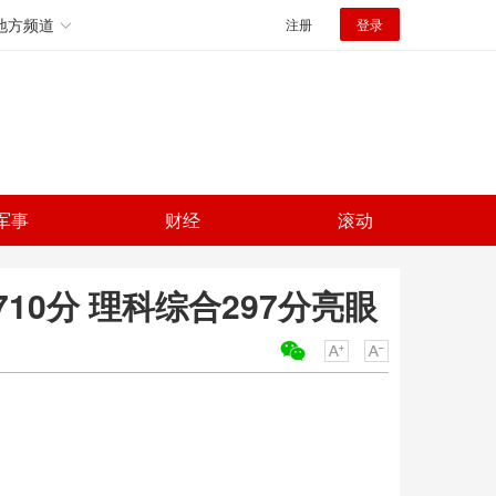
地方频道
注册
登录
军事
财经
滚动
0分 理科综合297分亮眼
关键词：