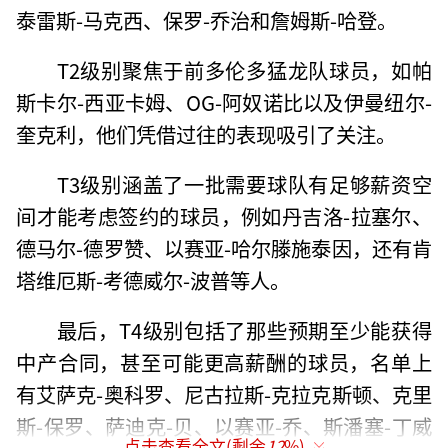
泰雷斯-马克西、保罗-乔治和詹姆斯-哈登。
T2级别聚焦于前多伦多猛龙队球员，如帕
斯卡尔-西亚卡姆、OG-阿奴诺比以及伊曼纽尔-
奎克利，他们凭借过往的表现吸引了关注。
T3级别涵盖了一批需要球队有足够薪资空
间才能考虑签约的球员，例如丹吉洛-拉塞尔、
德马尔-德罗赞、以赛亚-哈尔滕施泰因，还有肯
塔维厄斯-考德威尔-波普等人。
最后，T4级别包括了那些预期至少能获得
中产合同，甚至可能更高薪酬的球员，名单上
有艾萨克-奥科罗、尼古拉斯-克拉克斯顿、克里
斯-保罗、萨迪克-贝、以赛亚-乔、斯潘塞-丁威
点击查看全文(剩余
12
%)