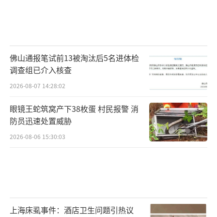
佛山通报笔试前13被淘汰后5名进体检
调查组已介入核查
2026-08-07 14:28:02
眼镜王蛇筑窝产下38枚蛋 村民报警 消
防员迅速处置威胁
2026-08-06 15:30:03
上海床虱事件：酒店卫生问题引热议