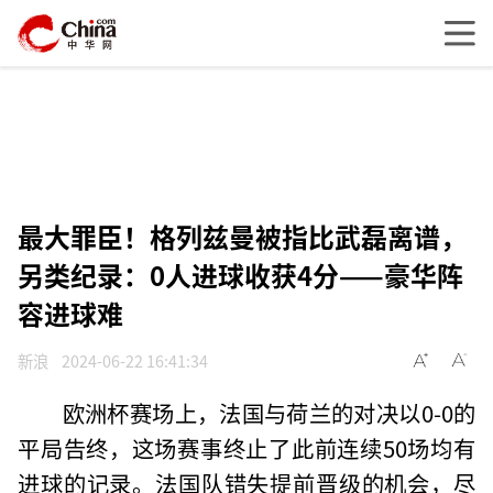
最大罪臣！格列兹曼被指比武磊离谱，
另类纪录：0人进球收获4分——豪华阵
容进球难
新浪
2024-06-22 16:41:34
欧洲杯赛场上，法国与荷兰的对决以0-0的
平局告终，这场赛事终止了此前连续50场均有
进球的记录。法国队错失提前晋级的机会，尽