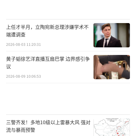
上任才半月，立陶宛新总理涉嫌学术不
端遭调查
2026-08-03 11:20:31
黄子韬徐艺洋直播互扇巴掌 边界感引争
议
2026-08-09 10:06:53
三警齐发！多地10级以上雷暴大风 强对
流与暴雨预警