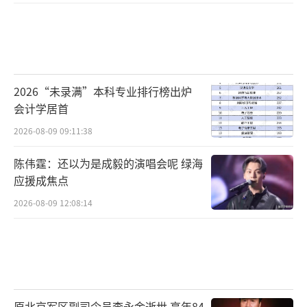
2026“未录满”本科专业排行榜出炉
会计学居首
2026-08-09 09:11:38
陈伟霆：还以为是成毅的演唱会呢 绿海
应援成焦点
2026-08-09 12:08:14
原北京军区副司令员李永金逝世 享年84