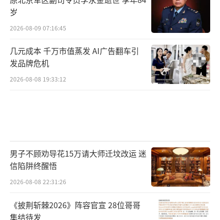
岁
2026-08-09 07:16:45
几元成本 千万市值蒸发 AI广告翻车引
发品牌危机
2026-08-08 19:33:12
男子不顾劝导花15万请大师迁坟改运 迷
信陷阱终醒悟
2026-08-08 22:31:26
《披荆斩棘2026》阵容官宣 28位哥哥
集结待发