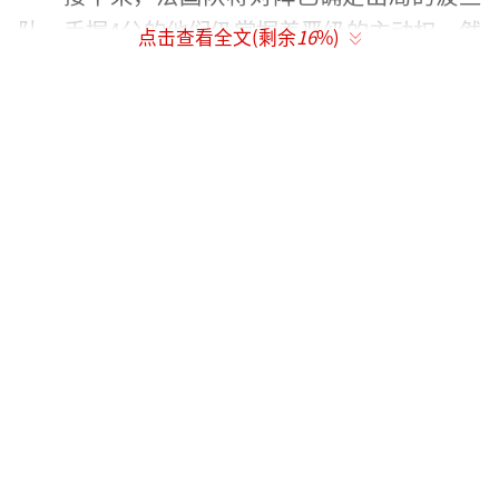
队，手握4分的他们仍掌握着晋级的主动权。然
点击查看全文(剩余
16
%)
而，若想在赛事中走得更远乃至夺冠，法国队
必须调整状态，提升进攻端的表现。
（责任编辑：张蕾）