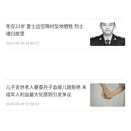
年仅23岁 夏士远空降时坠地牺牲 烈士
魂归故里
2026-08-09 14:46:17
儿子去世老人要查孙子血缘儿媳拒绝 未
成年人利益最大化原则引发争议
2026-08-09 13:56:02