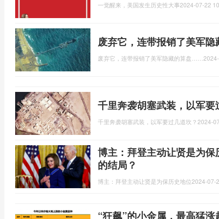
一觉醒来，美国发生历史性大事
2024-07-22 10
废弃它，连带报销了美军隐
废弃它，连带报销了美军隐藏的算盘……
2024-
千里奔袭胡塞武装，以军要
千里奔袭胡塞武装，以军要过几道坎？
2024-07
博主：拜登主动让贤是为保
的结局？
博主：拜登主动让贤是为保历史地位
2024-07-2
“狂飙”的小金属，最高猛涨