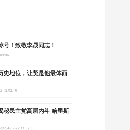
”称号！致敬李晟同志！
:03:06
历史地位，让贤是他最体面
2 12:02:16
揭秘民主党高层内斗 哈里斯
斗
2024-07-22 11:59:35