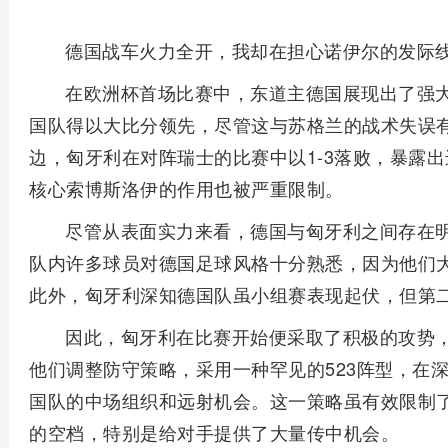
德国战车火力全开，我却在担心诺伊尔的发际
在欧洲杯首场比赛中，东道主德国展现出了强
国队得以大比分领先，尽管这与苏格兰的战术失误
边，匈牙利在对阵瑞士的比赛中以1-3落败，暴露
核心索博斯洛伊的作用也被严重限制。
尽管从表面实力来看，德国与匈牙利之间存在
队内许多球员对德国足球风格十分熟悉，因为他们
此外，匈牙利深知德国队虽小组赛表现起伏，但第
因此，匈牙利在比赛开始便采取了积极的攻势
他们调整防守策略，采用一种罕见的523阵型，在
国队的中场组织和远射机会。这一策略虽有效限制
的空档，特别是给对手提供了大量传中机会。