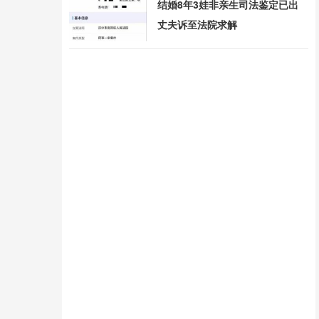
结婚8年3娃非亲生司法鉴定已出
丈夫诉至法院求解