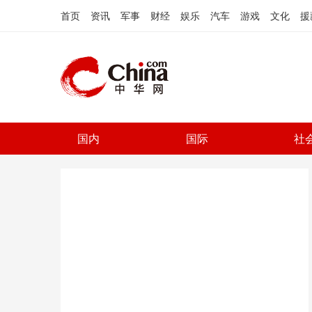
首页
资讯
军事
财经
娱乐
汽车
游戏
文化
援
国内
国际
社