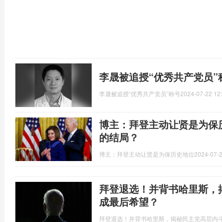
李晟被追授“优秀共产党员
李晟被追授“优秀共产党员”称号
2024-07-22 12
博主：拜登主动让贤是为保
的结局？
博主：拜登主动让贤是为保历史地位
2024-07-2
拜登退选！并背书哈里斯，
成最后希望？
拜登退选！并背书哈里斯，揭秘民主党高层内