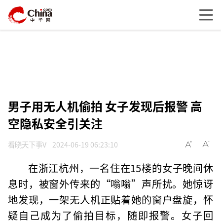
男子用无人机偷拍 女子发现后报警 高
空隐私安全引关注
看晓天下事V
2024-06-19 06:23:10
在浙江杭州，一名住在15楼的女子晚间休
息时，被窗外传来的“嗡嗡”声所扰。她惊讶
地发现，一架无人机正贴着她的窗户盘旋，怀
疑自己成为了偷拍目标，随即报警。女子回