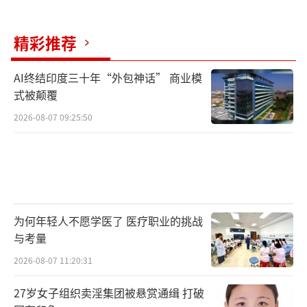
精彩推荐
AI终结印度三十年“外包神话” 商业模
式被颠覆
2026-08-07 09:25:50
为何年轻人不愿学医了 医疗职业的挑战
与考量
2026-08-07 11:20:31
27岁女子组织卖淫集团被悬赏通缉 打破