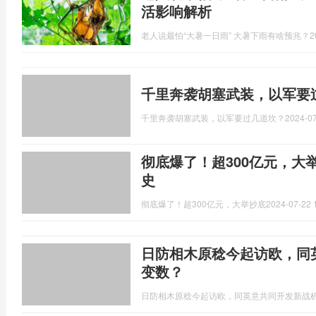
活影响解析
老人说最怕“大暑一日雨” 大暑下雨有啥预兆？
2
千里奔袭胡塞武装，以军要
千里奔袭胡塞武装，以军要过几道坎？
2024-07
彻底爆了！超300亿元，大
史
彻底爆了！超300亿元，大举抄底
2024-07-22 
日防相木原稔今起访欧，同
变数？
日防相木原稔今起访欧，同英意共同开发新战