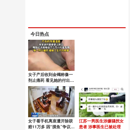
今日热点
女子产后收到金镯称像一
剂止痛药 看见她的付出与
疼痛
女子看手机离座遭开除获
江苏一男医生涉嫌骚扰女
赔11万多 因“摸鱼”争议解
患者 涉事医生已被处理