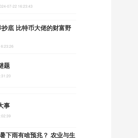
024-07-22 16:23:43
举抄底 比特币大佬的财富野
16:23:26
谜题
:31:20
大事
:02:39
大暑下雨有啥预兆？ 农业与生