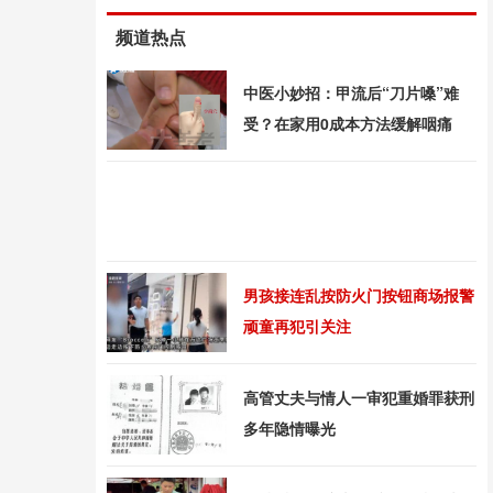
频道热点
中医小妙招：甲流后“刀片嗓”难
受？在家用0成本方法缓解咽痛
男孩接连乱按防火门按钮商场报警
顽童再犯引关注
高管丈夫与情人一审犯重婚罪获刑
多年隐情曝光