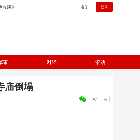
地方频道
注册
登录
军事
财经
滚动
寺庙倒塌
关键词：