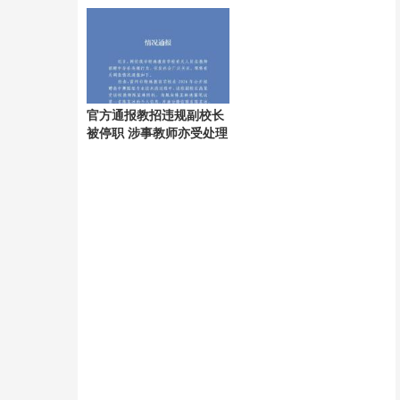
雇被判违法
官方通报教招违规副校长
被停职 涉事教师亦受处理