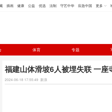
藏
插画
健康
公益
优选
法制
守艺中华
应急中国
更多
会
体育
专题
福建山体滑坡6人被埋失联 一座
2024-06-18 17:55:49
新浪