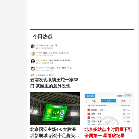
今日热点
云南发现眼镜王蛇一家38
口 茶园里的意外发现
北京国安主场4-0大胜深
北京多站点小时雨量下到
圳新鹏城 后劲十足势头良
全国第一 暴雨破纪录