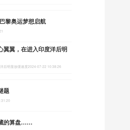
 巴黎奥运梦想启航
21
小心翼翼，在进入印度洋后明
度洋后明显放缓速度
2024-07-22 10:38:26
谜题
:31:20
藏的算盘……