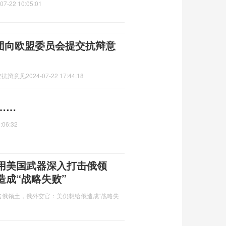
07-22 10:05:01
集团向欧盟委员会提交抗辩意
交抗辩意见
2024-07-22 17:44:18
……
:06:32
用美国武器深入打击俄领
成“战略失败”
俄领土，俄外交官：美仍想给俄造成“战略失