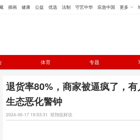
藏
插画
健康
公益
优选
法制
守艺中华
应急中国
更多
会
体育
专题
退货率80%，商家被逼疯了，有
生态恶化警钟
2024-06-17 19:53:31
煜翔侃财说