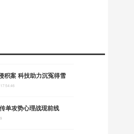
侵积案 科技助力沉冤得雪
 17:54:46
 传单攻势心理战现前线
39