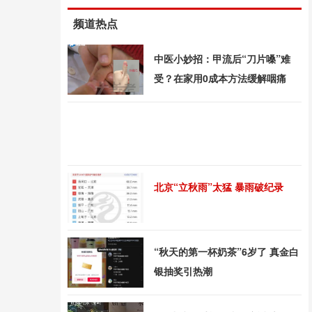
频道热点
中医小妙招：甲流后“刀片嗓”难
受？在家用0成本方法缓解咽痛
北京“立秋雨”太猛 暴雨破纪录
“秋天的第一杯奶茶”6岁了 真金白
银抽奖引热潮