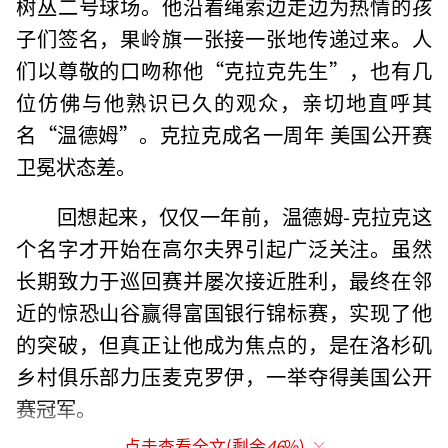
树丛二号球场。他沿着绳索边走边为热情的孩
子们签名，果岭旗一张接一张地传递过来。人
们以尊敬的口吻称他“克拉克先生”，也有几
位仿佛与他熟识已久的观众，亲切地直呼其
名“温德姆”。克拉克成名一周年 美国公开赛
卫冕状态差。
回想起来，仅仅一年前，温德姆-克拉克这
个名字才开始在高尔夫界引起广泛关注。虽然
长期致力于巡回赛并屡次接近胜利，最终在邻
近的惊恐山谷赢得富国银行锦标赛，实现了他
的突破，但真正让他成为焦点的，是在洛杉矶
乡村俱乐部力压麦克罗伊，一举夺得美国公开
赛冠军。
点击查看全文(剩余
46
%)