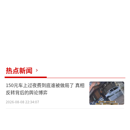
我离理想的状态并不遥远。”
（责任编辑：卢其龙 CN
070）
热点新闻
150元车上过夜费到底谁被做局了 真相
反转背后的舆论博弈
2026-08-08 22:34:07