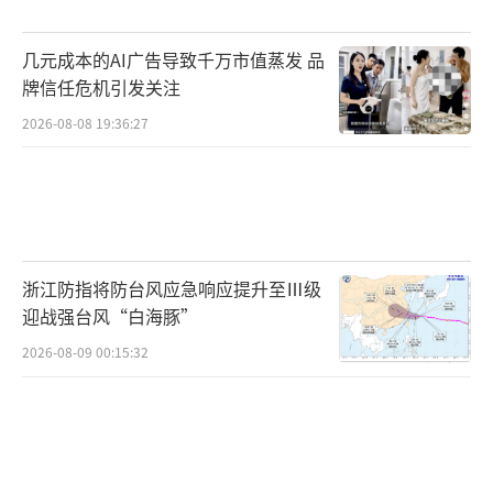
几元成本的AI广告导致千万市值蒸发 品
牌信任危机引发关注
2026-08-08 19:36:27
浙江防指将防台风应急响应提升至Ⅲ级
迎战强台风“白海豚”
2026-08-09 00:15:32