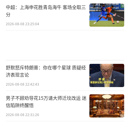
中超：上海申花胜青岛海牛 客场全取三
分
2026-08-08 23:25:04
舒默怒斥特朗普：你在哪个星球 质疑经
济表现言论
2026-08-08 22:42:43
男子不顾劝导花15万请大师迁坟改运 迷
信陷阱终醒悟
2026-08-08 22:31:26