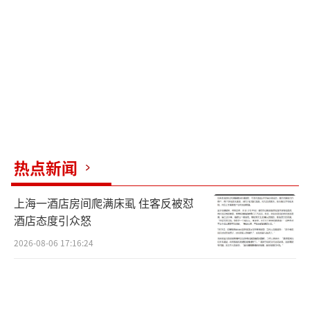
排水问题时迅速介入，促成问题在一小时内得
到解决，体现了政府服务团队的高效执行能
力。
随着大项目产能的迅速提升，肥西经济呈
现出加速增长的趋势，同时也带来了显著的社
会效益，尤其是在促进就业方面。新能源汽车
领域的专场招聘会吸引了包括合肥金力新能源
热点新闻
在内的大企业，为当地创造了数千个就业岗
上海一酒店房间爬满床虱 住客反被怼
位。
酒店态度引众怒
作为安徽省的领头县域，肥西不仅是个人
2026-08-06 17:16:24
口净流入的百万人口城市，还在高等教育人才
吸引上取得了显著增长，2023年新增高校毕业
生登记人数比前一年增长了50%。