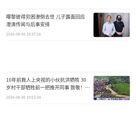
肥西的文化氛围也在悄然变化，从油菜花
曝黎彼得穷困潦倒去世 儿子露面回应
海的网络爆红到马拉松赛事的举办，再到即将
澄清传闻与后事安排
到来的龙舟赛和骑行赛，无不彰显着这座城市
2026-08-06 20:57:16
的活力与潮流气息。房地产市场同样传来利好
消息，政府推出的一系列购房补贴政策使得购
房者最高可节省二十万元，4月份的商品房成交
量更是跃居区域首位，显示出市场的强劲势
10年前救人上央视的小伙抗洪牺牲 30
头。
岁村干部牺牲前一把推开同事 致敬！送
别！
综观全局，肥西正以充满活力和潜力的姿
2026-08-06 10:52:34
态快速发展，未来可期。
（责任编辑：卢其龙 CN070）