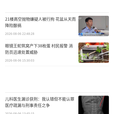
21楼高空抛物嫌疑人被行拘 花盆从天而
降险酿祸
2026-08-06 22:48:28
眼镜王蛇筑窝产下38枚蛋 村民报警 消
防员迅速处置威胁
2026-08-06 15:30:03
儿科医生漏诊获刑：我认错但不能认罪
医疗疏漏与刑事责任之争
2026-08-06 13:45:15