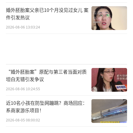
婚外胚胎案父亲已10个月没见过女儿 案
“说重一点，店方如若假借要回GIA国际证
件引发热议
书之名，事先为赵女士设圈套，事后以赵女士
2026-08-06 13:03:24
提供不了GIA国际证书为由拒绝回收，损害了消
费者的利益，店方就有消费欺诈之嫌疑。”
赵良善提醒，消费者购买涉及回收的商
品，应尽量与商家签订书面合同，明确约定回
“婚外胚胎案”原配与第三者当面对质
收的具体条件。在购买时，要仔细查看商家当
坦白无错引发争议
初交付的证书、票据等。
2026-08-06 10:24:55
商家不能抱有店大欺客的侥幸心理，不能
近10名小孩在防坠网蹦跳？商场回应：
在商业利益的蛊惑下，推翻当初的承诺，出尔
系商家游乐项目！
反尔；在回收商品时，不能对消费者太苛责。
2026-08-05 08:00:02
唯有诚信经营、优质服务，才是商家立于市场