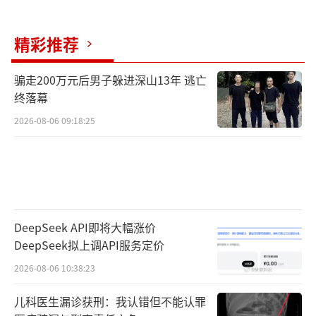
书、标签、票据都要是齐全的，她现在是缺了G
IA国际证书。”
精彩推荐
店长否认故意刁难赵女士，“她是买了一
个钻戒，不是3个钻戒，付了7万多，目前就差
骗走200万元后男子躲进深山13年 逃亡
终落幕
GIA的证书，如果她有这个证书，都是齐全的
2026-08-06 09:18:25
话，那是可以退的。”
“对于1克拉的钻石来讲，这个GIA证书确
实是非常重要的，这是美国宝石学院颁发的证
书，所以现在我们就没办法回收了，真的没办
法。”
DeepSeek API即将大幅涨价
DeepSeek拟上调API服务定价
裸石鉴定：体现钻石价值，GIA丢失国内没
2026-08-06 10:38:23
办法补
儿科医生漏诊获刑：我认错但不能认罪