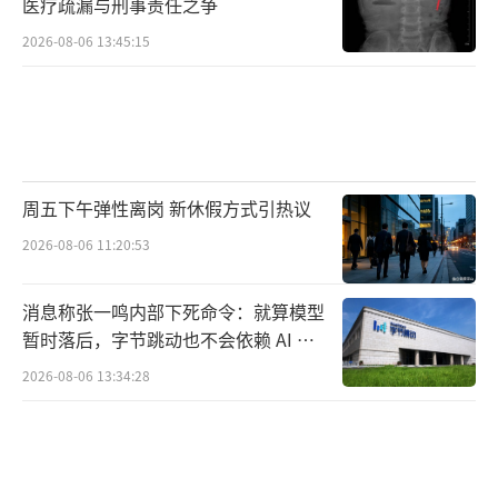
医疗疏漏与刑事责任之争
店长解释称，“这个证书如果丢失肯定补
不了，因为它是在裸石时做的鉴定，现在成品
2026-08-06 13:45:15
都已经是镶嵌好了的，初始的这个鉴定是非常
齐全的，钻石对称性啊、荧光啊、切工等等全
部都有，标识得很清晰，这也是对钻石价值的
体现，目前在国内没办法补这个证书。”
周五下午弹性离岗 新休假方式引热议
这位店长表示：“我们店里在卖给她的时
2026-08-06 11:20:53
候，我们给了一个小的NGTC国检证书，和一个
大的GIA国际证书，这两个证书都是放在一起给
消息称张一鸣内部下死命令：就算模型
暂时落后，字节跳动也不会依赖 AI 蒸
她的，她现在只出示了小证书，就没有大证
馏技术
2026-08-06 13:34:28
书，她的GIA证书找不到了嘛，她就说我们没给
她，但这个确定是给了的。”
最新进展：双方都在辖区派出所，民警正