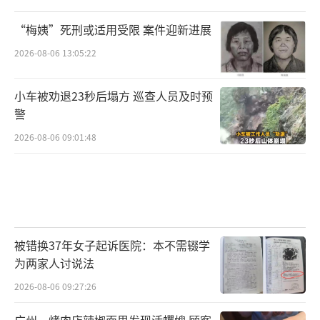
组织调解
“梅姨”死刑或适用受限 案件迎新进展
店长否认给一位来店里闹事的顾主办理过
2026-08-06 13:05:22
回收事宜，当年赵女士和一位亲属来店
里，“差不多一起买的，她亲戚花了9万多元买
小车被劝退23秒后塌方 巡查人员及时预
的，她的是7万多。5月22号她和亲戚一起来店
警
里，她亲戚的我们是给退了的，因为人家证
2026-08-06 09:01:48
书、标签、票据全部都齐全，但她就没有。”
此外，店长向记者证实，因为赵女士报了
警，打了市民热线，市场监督部门和温江辖区
派出所都来珠宝店里核查过。
被错换37年女子起诉医院：本不需辍学
为两家人讨说法
对于如何处理，店长表示：“现在我们双
2026-08-06 09:27:26
方都在辖区派出所里，民警在帮我们处理，正
广州一烤肉店辣椒面里发现活蠼螋 顾客