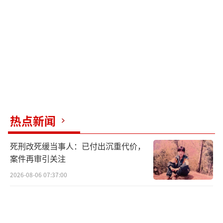
回收遇阻：“他们就说贵的那个钻戒少了
一个证书”
赵女士表示，她前往珠宝店，希望兑现当
初的承诺，却遭遇店家推三阻四。
“珠宝店承诺5年后原价回收，他们现在就
找理由不给退，我们是3个钻戒，他们就说贵的
热点新闻
那个七八万元的钻戒少了一个证书，其他两个
便宜的就没说什么，其实只有一个证书，因为
死刑改死缓当事人：已付出沉重代价，
我们拿回来东西全部放在一起，就放在保险柜
案件再审引关注
里，他们就根本没有给我们另外什么证书，店
2026-08-06 07:37:00
里怎么能证明有这个证书，我们要求店里拿出
证据来。”