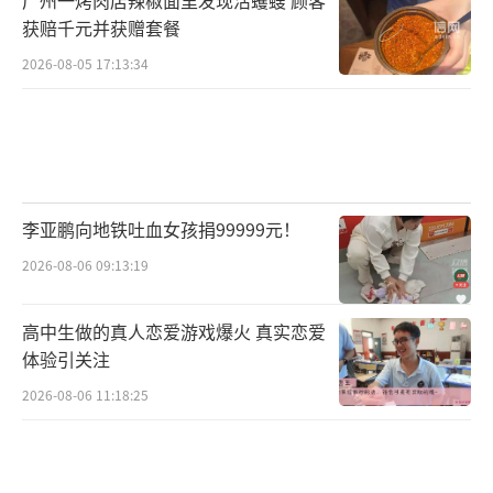
在等民警协调处理。”
获赔千元并获赠套餐
记者注意到，赵女士和家人前往珠宝店交
2026-08-05 17:13:34
涉的现场视频显示，有民警在店门外了解情
况。6月8日下午，华商报大风新闻记者几次尝
试联系成都温江区辖区派出所未果。
律师观点：珠宝店有无假借证书刁难消费
李亚鹏向地铁吐血女孩捐99999元！
者之嫌？
2026-08-06 09:13:19
陕西恒达律师事务所高级合伙人、知名公
高中生做的真人恋爱游戏爆火 真实恋爱
益律师赵良善认为，赵女士与珠宝店关于钻戒
体验引关注
回收的纠纷属于民事纠纷，不属于派出所管辖
2026-08-06 11:18:25
范围，派出所也只能从中调解处理，如调解失
败，后续双方只能通过法院诉讼方式解决纠
纷，化解矛盾。