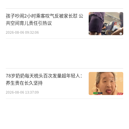
“必须要退，那涉及几万元，这个钱我们
肯定要要的呀。”谈及维权诉求，赵女士告诉
孩子吵闹2小时乘客叹气反被家长怼 公
记者，“我们报了警，民警让我们打‘1234
共空间育儿责任引热议
5’，但市场监管工作人员说让我们先协商，我
2026-08-06 09:32:06
们肯定是想退啊，肯定是要维权。”
店家回应：不符合回收的标准，缺了GIA国
际证书
78岁奶奶每天梳头百次发量超年轻人：
6月8日中午，华商报大风新闻记者联系上
养生贵在长久坚持
成都温江区涉事珠宝店，店长承认2019年向赵
2026-08-06 13:37:09
女士售卖钻石时有过承诺。
“5年后如果说符合我们回收流程的话，是
可以退的，但得符合我们回收的标准，就是证