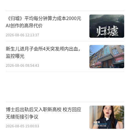
赵良善表示，目前双方对于买钻时店方是
《归墟》平均每分钟算力成本2000元
否交付了GIA国际证书这一问题，各执一词，扑
AI创作的高昂代价
朔迷离。但是该问题在本事件中已然变得不那
2026-08-06 12:13:37
么重要了，关键是店方事后单方提出的证书、
标签、票据齐全才符合回收标准的规则能否成
新生儿进月子会所4天突发颅内出血，
监控曝光
立。
2026-08-06 08:54:43
如果店方在售卖时明确告知了这一点，赵
女士就会重视当初购买时店方是否交付了GIA国
际证书，或者店方交付了GIA国际证书，赵女士
事后就会注重保存这个证书。出于保护消费者
博士后出轨后又入职新高校 校方回应
权益的考虑，店方如果未履行此告知义务，事
无缝衔接引争议
后又要求赵女士交回GIA国际证书，这有刁难消
2026-08-05 15:00:03
费者之嫌。