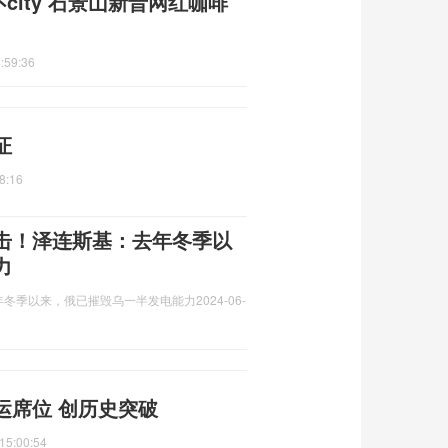
city 石景山新晋网红咖啡
:59:36
证
8:16
击！泽连斯基：去年冬季以
力
年冬季以来，俄已摧毁乌一半发电能力
2024-06-
运席位 创历史突破
15:00:54