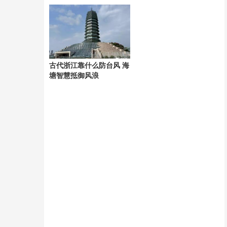
元
古代浙江靠什么防台风 海
塘智慧抵御风浪