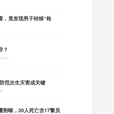
看，竟发现男子转移“枪
导？
:20:41
 防范次生灾害成关键
39
割喉，20人死亡含17警员