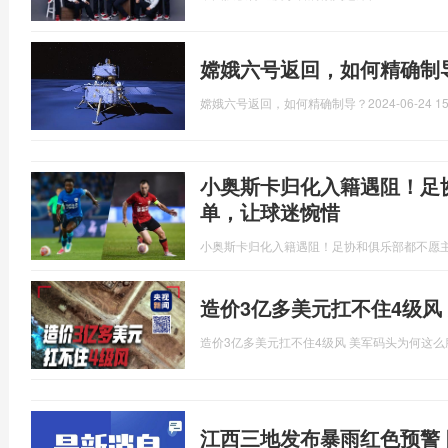
嫦娥六号返回，如何精确制
嫦娥六号返回，如何精确制导？
2024-06-24 15
小奥斯卡归化入籍遇阻！足
单，让球迷惋惜
小奥斯卡归化入籍遇阻！足协和俱乐部都不愿
造价3亿多美元扛不住4级风
造价3亿多美元扛不住4级风 美军码头为何这么
江西三地发布暴雨红色预警