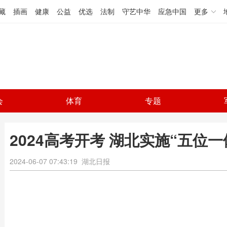
藏
插画
健康
公益
优选
法制
守艺中华
应急中国
更多
会
体育
专题
2024高考开考 湖北实施“五位
2024-06-07 07:43:19
湖北日报