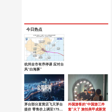
今日热点
杭州全市有序停课 应对台
风“白海豚”
茅台部分直营店飞天茅台
外国游客的“中国游三件
提价 零售价上调至1753
套”火了 旅拍美甲成新宠