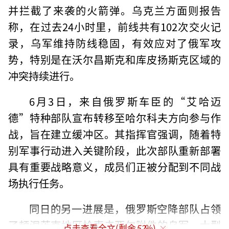
并拦截了来袭的火箭弹。乌克兰方面则报告
称，在过去24小时里，前线共有102次交火记
录，乌军维持防线稳固，有效应对了俄军攻
势，特别是在沃尔昌斯克和库皮扬斯克区域的
冲突持续进行。
6月3日，来自俄罗斯车臣的“艾哈迈
德”特种部队宣布转移至哈尔科夫方向参与作
战，旨在建立缓冲区。其指挥官强调，随着特
别军事行动进入关键阶段，此次部队重新部署
具有重要战略意义，成员们正被分配到不同战
场执行任务。
同日的另一进展是，俄罗斯空降部队占领
了顿涅茨克地区恰索夫亚尔附件的乌军一大型
点击查看全文(剩余
52
%)