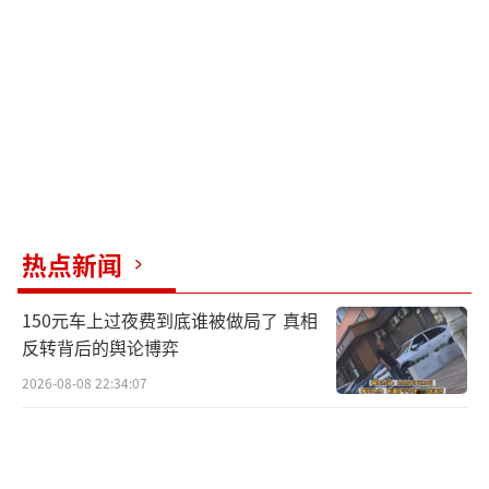
热点新闻
150元车上过夜费到底谁被做局了 真相
反转背后的舆论博弈
2026-08-08 22:34:07