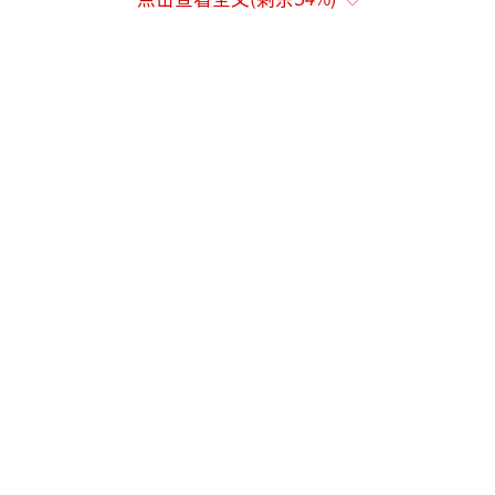
比赛过程将更加胶着。
在众多看好皇马的声音中，利物浦的传奇
人物卡拉格作为评论员，给出了独树一帜的预
测。卡拉格表达了对多特蒙德的信心，他认为
这支德国劲旅将以2-1的比分逆袭成功，打破皇
马名宿们的共识，为决赛增添了几分不可预知
的色彩。
十大名宿预测欧冠决赛比分。
（责任编辑：卢其龙 CN
070）