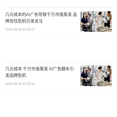
几元成本的AI广告导致千万市值蒸发 品
牌信任危机引发关注
2026-08-08 19:36:27
几元成本 千万市值蒸发 AI广告翻车引
发品牌危机
2026-08-08 19:33:12