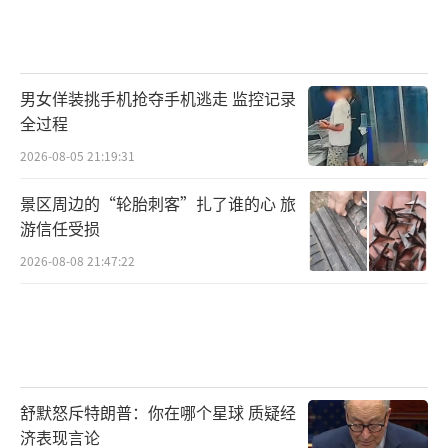
男女佯装挑手机抢夺手机逃走 监控记录
全过程
2026-08-05 21:19:31
景区周边的“轮胎刺客”扎了谁的心 旅
游信任受损
2026-08-08 21:47:22
舒默怒斥特朗普：你在哪个星球 质疑经
济表现言论