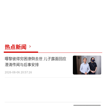
热点新闻
曝黎彼得穷困潦倒去世 儿子露面回应
澄清传闻与后事安排
2026-08-06 20:57:16