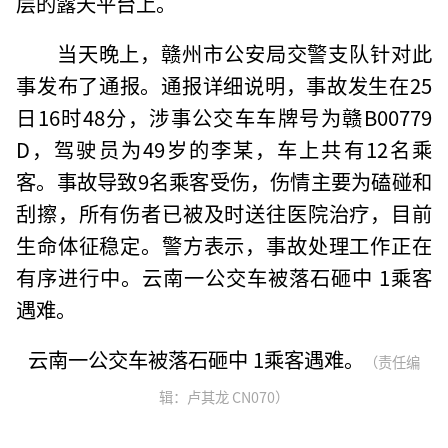
层的露天平台上。
当天晚上，赣州市公安局交警支队针对此
事发布了通报。通报详细说明，事故发生在25
日16时48分，涉事公交车车牌号为赣B00779
D，驾驶员为49岁的李某，车上共有12名乘
客。事故导致9名乘客受伤，伤情主要为磕碰和
刮擦，所有伤者已被及时送往医院治疗，目前
生命体征稳定。警方表示，事故处理工作正在
有序进行中。云南一公交车被落石砸中 1乘客
遇难。
云南一公交车被落石砸中 1乘客遇难。
（责任编
辑：卢其龙 CN070）