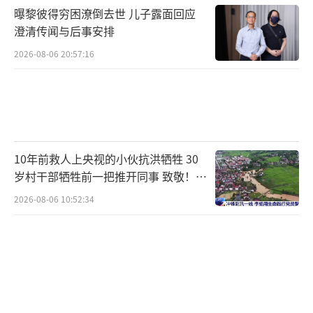
曝黎彼得穷困潦倒去世 儿子露面回应
澄清传闻与后事安排
2026-08-06 20:57:16
10年前救人上央视的小伙抗洪牺牲 30
岁村干部牺牲前一把推开同事 致敬！送
别！
2026-08-06 10:52:34