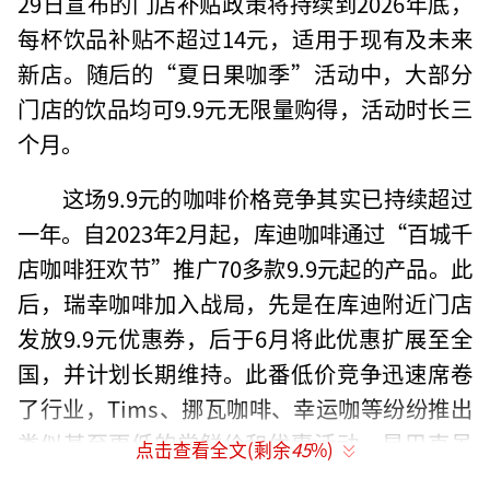
29日宣布的门店补贴政策将持续到2026年底，
每杯饮品补贴不超过14元，适用于现有及未来
新店。随后的“夏日果咖季”活动中，大部分
门店的饮品均可9.9元无限量购得，活动时长三
个月。
这场9.9元的咖啡价格竞争其实已持续超过
一年。自2023年2月起，库迪咖啡通过“百城千
店咖啡狂欢节”推广70多款9.9元起的产品。此
后，瑞幸咖啡加入战局，先是在库迪附近门店
发放9.9元优惠券，后于6月将此优惠扩展至全
国，并计划长期维持。此番低价竞争迅速席卷
了行业，Tims、挪瓦咖啡、幸运咖等纷纷推出
类似甚至更低的尝鲜价和优惠活动。星巴克虽
点击查看全文(剩余
45
%)
未直接参与，但也通过其他方式变相促销。