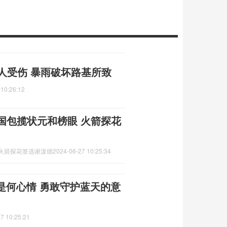
人受伤 暴雨破坏路基所致
 10:26:12
国包揽状元和榜眼 火箭探花
 火箭探花签选谢泼德
2024-06-27 10:25:34
是何心情 勇敢守护蓝天的意
7 10:25:21