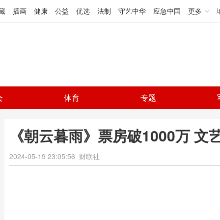
藏
插画
健康
公益
优选
法制
守艺中华
应急中国
更多
会
体育
专题
《朝云暮雨》票房破1000万 文
2024-05-19 23:05:56
财联社