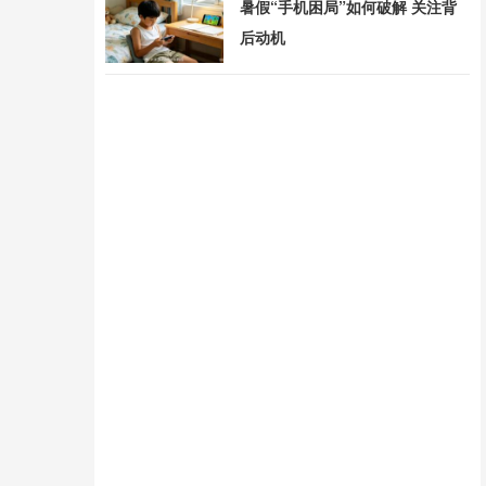
暑假“手机困局”如何破解 关注背
后动机