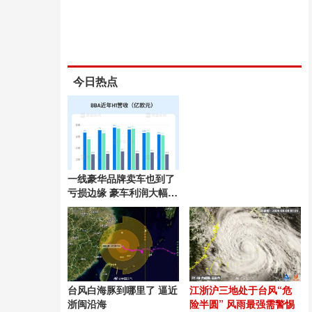
今日热点
一线豪华品牌卖车也到了
亏损边缘 豪车利润大幅缩
水
台风白海豚到哪里了 逼近
江浙沪三地处于台风“危
浙闽沿海
险半圆” 风雨最强需警惕