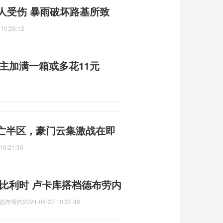
人受伤 暴雨破坏路基所致
 10:26:12
主加满一箱或多花11元
死亡半区，豪门云集激战在即
10:21:30
s比利时 卢卡库搭档德布劳内
档德布劳内
2024-06-27 10:22:48