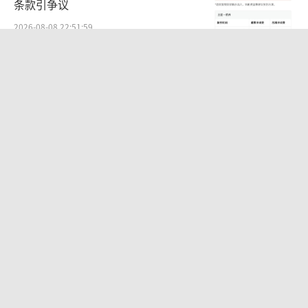
条款引争议
2026-08-08 22:51:59
景区周边的“轮胎刺客”扎了谁的心 旅
游信任受损
2026-08-08 21:47:22
台风白海豚或携极端暴雨重创多省市 华
东至华北将掀强风雨
2026-08-08 10:48:39