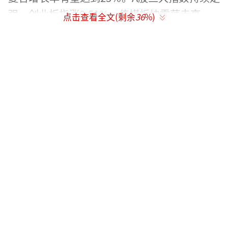
强，创业板指涨0.51%，传媒板块震荡走高。
点击查看全文(剩余
36
%)
消费电子领域普遍上涨，惠威科技涨停，
春秋电子接近涨停边缘，工业富联股价上涨超
过7%。旅游景点及旅游业也迎来上涨行情，西
藏旅游涨停。此外，传媒、建筑装饰、通信设
备等行业板块均有不同程度的上涨。相比之
下，港口航运板块遭遇波动，招商轮船跌幅接
近7%。家电板块走弱，科沃斯下跌超过8%，T
CL智能家居跌幅超过7%。汽车整车制造与中药
板块则在下跌行列中靠前。
（责任编辑：卢其龙 CN07
0）