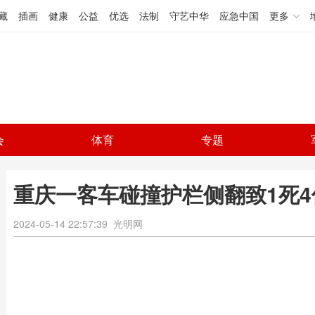
藏
插画
健康
公益
优选
法制
守艺中华
应急中国
更多
会
体育
专题
重庆一客车碰撞护栏侧翻致1死4
2024-05-14 22:57:39
光明网