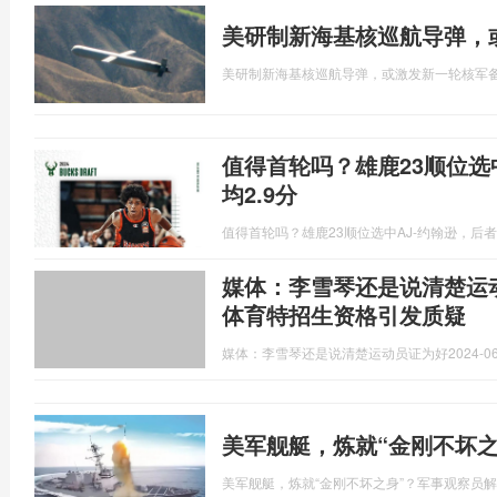
美研制新海基核巡航导弹，
美研制新海基核巡航导弹，或激发新一轮核军
值得首轮吗？雄鹿23顺位选中
均2.9分
值得首轮吗？雄鹿23顺位选中AJ-约翰逊，后者在
媒体：李雪琴还是说清楚运
体育特招生资格引发质疑
媒体：李雪琴还是说清楚运动员证为好
2024-06
美军舰艇，炼就“金刚不坏
美军舰艇，炼就“金刚不坏之身”？军事观察员