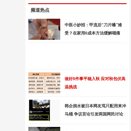
频道热点
中医小妙招：甲流后“刀片嗓”难
受？在家用0成本方法缓解咽痛
做好5件事平稳入秋 应对秋包伏高
温挑战
韩企捐水被日本网友骂只配用来冲
马桶 争议言论引发两国网民讨论