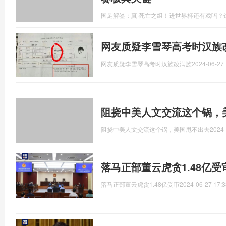
国足解签：真·死亡之组！进世界杯还有戏吗？
网友质疑李雪琴高考时汉族
网友质疑李雪琴高考时汉族改满族
2024-06-27 
阻挠中美人文交流这个锅，
阻挠中美人文交流这个锅，美国甩不出去
2024-
落马正部董云虎贪1.48亿
落马正部董云虎贪1.48亿受审
2024-06-27 17:3