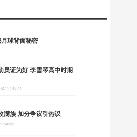
揭秘月球背面秘密
动员证为好 李雪琴高中时期
-27 17:48:41
改满族 加分争议引热议
17:46:09