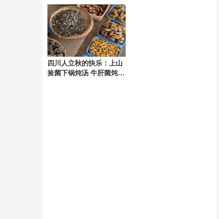
四川人立秋的快乐：上山
捡菌下锅炖汤 牛肝菌炖鸭
正当时