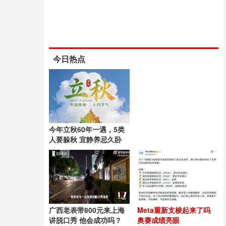
今日热点
今年立秋60年一遇，5类
人要躲秋 宜静养忌久卧
广西老表带800元来上海
Meta重新支棱起来了吗
讲脱口秀 他会成功吗？
奥赛成绩亮眼