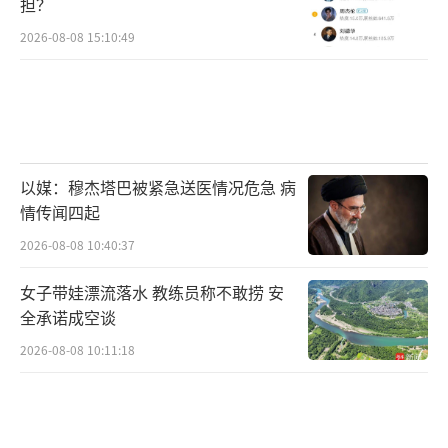
欣雀跃。每期节目最后，总被宣布排名整得紧
担？
张兮兮。那种沉浸感和投入感，至今想来都很
2026-08-08 15:10:49
愉悦。
如今，《歌手》时隔四年再度来袭，大胆
采用最火的直播形式，更刺激更真实更有张
力，自然也更吸引人。《歌手》爆火是一种必
以媒：穆杰塔巴被紧急送医情况危急 病
然。
情传闻四起
2026-08-08 10:40:37
网络越热闹，看得人越着急。在两位外籍
女子带娃漂流落水 教练员称不敢捞 安
歌手面前，国内歌手的表现稍显逊色，有人调
全承诺成空谈
侃，怕最后一期只剩那英一个中国人了。因为
2026-08-08 10:11:18
排名第一、二名的她们自信从容，是享受音
乐，享受舞台的，而处于主场的国内歌手却略
显紧张，连那英都是扶着墙下台。更有网友坦