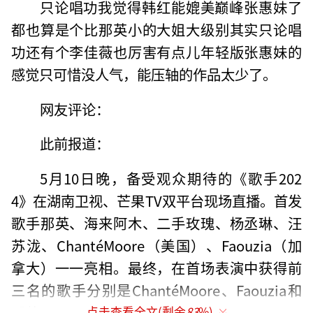
只论唱功我觉得韩红能媲美巅峰张惠妹了
都也算是个比那英小的大姐大级别其实只论唱
功还有个李佳薇也厉害有点儿年轻版张惠妹的
感觉只可惜没人气，能压轴的作品太少了。
网友评论：
此前报道：
5月10日晚，备受观众期待的《歌手202
4》在湖南卫视、芒果TV双平台现场直播。首发
歌手那英、海来阿木、二手玫瑰、杨丞琳、汪
苏泷、ChantéMoore（美国）、Faouzia（加
拿大）一一亮相。最终，在首场表演中获得前
三名的歌手分别是ChantéMoore、Faouzia和
那英。
点击查看全文(剩余
83
%)