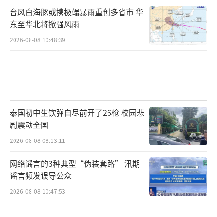
那些长久以来依靠科技、沉迷修音的歌手们无
台风白海豚或携极端暴雨重创多省市 华
所遁形，也为实力歌手打开了大门。
东至华北将掀强风雨
2026-08-08 10:48:39
事实上，我们有很大的市场，很好的听
众，理应出很好的音乐作品。近一年多来，众
多歌手奔走在不同的城市开演唱会，常常是一
票难求。但另一个现实是，华语乐坛被短视频
神曲充斥，有质量的新经典曲目却鲜少出现
泰国初中生饮弹自尽前开了26枪 校园悲
了。
剧震动全国
（责任编辑：张蕾）
2026-08-08 08:13:11
网络谣言的3种典型“伪装套路” 汛期
谣言频发误导公众
2026-08-08 10:47:53