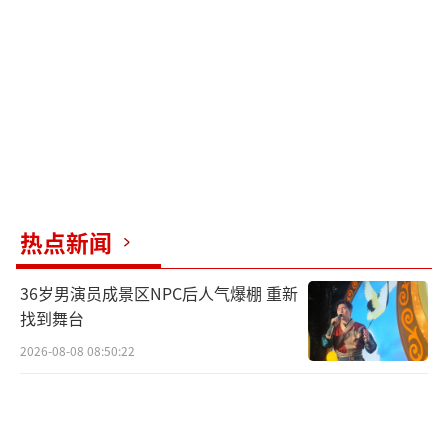
手打开了大门。
如你我所见，集结了国内外嘉宾的音乐竞
技综艺《歌手》，正霸屏网络。首期节目一共
七位选手，前两名都是国际友人，那英只排第
三。剩下的华语歌手，对最后一名的竞争比对
第一名的竞争还激烈。
热点新闻
有人说，外籍歌手的登场，给了华语乐坛
一点小小的震撼。不知道围观的歌手们作何感
36岁男演员成景区NPC后人气爆棚 重新
想，反正网友们都异常兴奋。毕竟，听烦了假
找到舞台
唱、跑调、破嗓的表演现场，我们早就期待一
2026-08-08 08:50:22
场真实又顶级的音乐盛宴。更何况，这还是一
次前所未有的直播比赛，一场挤出了水分的巅
峰较量。