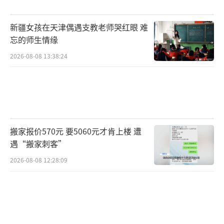
平心而论，无论竞演歌手的表现如何、成
新疆女孩在天津偶遇支教老师哭红眼 难
绩如何，都算得上是一种胜利。他们敢于“吃
忘的师生情缘
螃蟹”，顶着风险拼来了泼天的热度，是难能
2026-08-08 13:38:24
可贵的。尤其是导演谈及首发阵容时表示，因
采用直播形式，被许多歌手婉拒，有实力、胆
量，也有档期的歌手寥寥无几。
的确，直播拉高了节目的下限，带来了更
搬家报价570元 要5060元才肯上楼 遭
戏剧的现场。网友也吐槽，上一秒格莱美，下
遇“搬家刺客”
一秒音乐节。只是，没想到节目的后劲这么
2026-08-08 12:28:09
大，首轮竞演播出一天后，相关热搜依旧挂在
热榜，还不断衍生出新的话题，甚至创造
了“那英当打之年”“那英历险记”“帮那英