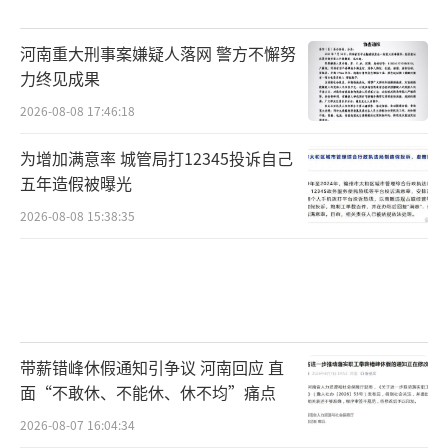
言，比赛的是歌手，破防的观众。
河南重大刑事案嫌疑人落网 警方不懈努
这不由得让人产生一种危机感。虽然节目
力终见成果
只播了一期，但也让大众看到当下华语乐坛的
2026-08-08 17:46:18
水平，以及和欧美歌手的差距。这个差距，也
激起了网友的“斗志”。有歌手自荐希望能有
为增加满意率 城管局打12345投诉自己
五年造假被曝光
机会参战，更多人则在网上四处摇人踢馆。足
见，破防的不只网友，还有歌手。
2026-08-08 15:38:35
值得一提的是，网友即便心急如焚，到处
摇人，但从所摇的对象来看，都可谓是真正受
认可的实力唱将，而并不包括那些靠修音走红
的歌手们——这无疑给人启示，实力是最好的营
带薪错峰休假通知引争议 河南回应 直
面“不敢休、不能休、休不均”痛点
销。一期节目，几位歌手，以直播真唱掀起乐
坛风雨，合力戳破了一些虚假的营销泡沫，让
2026-08-07 16:04:34