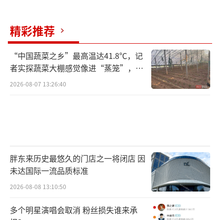
摇人”等热梗。
排名第三的那英，一举一动都被人高度关
精彩推荐
注，之所以再度爆火，在于她以实力让我们看
到了华语乐坛的希望，稍微缓解了大众在观看
“中国蔬菜之乡”最高温达41.8℃，记
者实探蔬菜大棚感觉像进“蒸笼”，有
比拼时的焦灼内心。乐坛浮沉几十年，这一次
村民称只能凌晨两点起来干活
2026-08-07 13:26:40
比赛，她并非不忐忑，但依旧能顶住压力，年
近60还交出了一份不错的答卷。这份追求音乐
的初心，突破自我的闯劲，十分感染人。
这让我想起了十来年前，初看《我是歌
手》的日子，那时候竞技类音乐节目鲜有。我
胖东来历史最悠久的门店之一将闭店 因
未达国际一流品质标准
是第一次看到顶级歌手使出浑身解数比拼，以
2026-08-08 13:10:50
至于对每个歌手都青睐有加，时常为喜爱的歌
手被淘汰而愤愤不平，也为踢馆歌手的成功欢
多个明星演唱会取消 粉丝损失谁来承