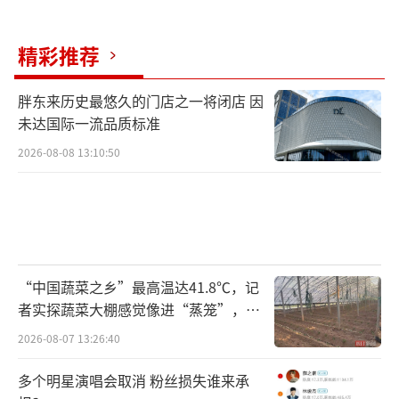
精彩推荐
胖东来历史最悠久的门店之一将闭店 因
未达国际一流品质标准
2026-08-08 13:10:50
“中国蔬菜之乡”最高温达41.8℃，记
者实探蔬菜大棚感觉像进“蒸笼”，有
村民称只能凌晨两点起来干活
2026-08-07 13:26:40
多个明星演唱会取消 粉丝损失谁来承