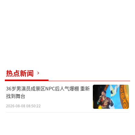
选。增程版则搭载1.5T增程器，电机功率195k
W，0-100km/h加速7.8秒，纯电行驶里程200k
m，总续航能力超过1500km。
星纪元ET凭借其低于20万元的中大型SUV
定位，在市场上极为罕见，加之其出色的设
计、性能、续航能力和丰富配置，在预售阶段
短短半个月内就吸引了超过1.3万台的订单，足
热点新闻
见其市场吸引力。
36岁男演员成景区NPC后人气爆棚 重新
星纪元ET订单突破13000+台。
找到舞台
（责任编辑：卢其龙 C
2026-08-08 08:50:22
N070）