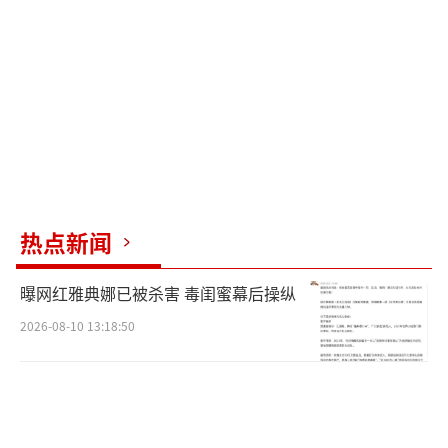
在涉及国家立场的问题上需更加谨慎，毕
竟在国家利益面前，艺人的个人行为需有明确
的界限，艺术虽然无国界，但艺术家必须有清
晰的国家立场认知！！
（责任编辑：张佳鑫）
热点新闻
曝网红雅典娜已被杀害 毒闺蜜幕后操纵
2026-08-10 13:18:50