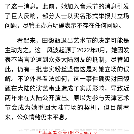
了这一消息。此前，她加入音乐节的消息引发
了巨大反响，部分人士以实名形式举报其立场
问题，尽管主办方明确表示不存在任何问题。
看起来，田馥甄退出艺术节的决定可能是
主动为之。这一风波起源于2022年8月，她因发
表不当言论遭到众多大陆网友的抵制，尽管如
此，仍有一批忠实粉丝坚信这是对她立场的误
解。不论外界看法如何，这一事件确实对田馥
甄在大陆的演艺事业造成了实质影响，导致近
两年未在大陆公开演出。原以为参与天津艺术
节会成为她重回大陆市场的契机，但目前看
来，公众情绪仍未平息。
对于缓解舆论压力，田馥甄只需清晰表达
点击查看全文(剩余
51
%)