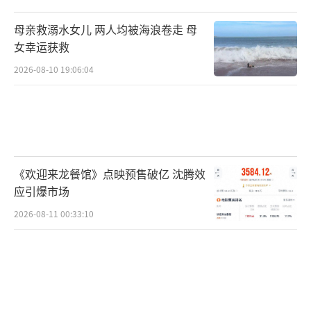
这表明国际社会关注的严重性。
母亲救溺水女儿 两人均被海浪卷走 母
加沙纳赛尔医院发现的乱葬坑是以色列-巴
女幸运获救
勒斯坦冲突中一个令人深感不安的事态发展，
2026-08-10 19:06:04
突显了平民遭受的惨重伤亡和重要民用基础设
施的破坏。确定责任不仅对于国际法律行动至
关重要，而且对于历史准确性以及为受害者及
其家人伸张正义也至关重要。在国际社会的密
《欢迎来龙餐馆》点映预售破亿 沈腾效
切关注下，调查结果和后续行动将对地缘政治
应引爆市场
格局和全球人权执法的未来产生重大影响。该
2026-08-11 00:33:10
案凸显了遵守国际法和保护冲突地区最弱势群
体的迫切需要。
如果你对这一话题有自己的看法，欢迎在
评论区留言分享你的观点。同时，如果你觉得