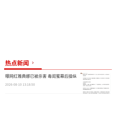
的。故意杀害平民、被拘留者或其他非战斗人
员被归类为战争罪。
联合国和多个人权组织正在推动对这些事
件进行独立和透明的调查。如果确定犯有战争
罪，以色列可能面临严重后果。这些可能包括
国际制裁、针对特定军事领导人或政府官员的
刑事诉讼，以及对以色列国际地位的重大损
热点新闻
害。此外，这可能会导致国际刑事法院（ICC）
内部越来越多的人要求问责。
曝网红雅典娜已被杀害 毒闺蜜幕后操纵
2026-08-10 13:18:50
联合国最近的一份报告中提出的种族灭绝
指控增加了更严重的潜在法律和道德后果。国
际法院已向以色列发出指令，要求其防止任何
可能属于《灭绝种族罪公约》范围内的行为，