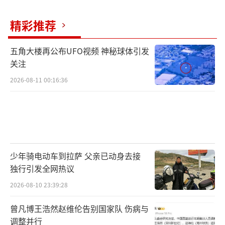
这个话题对你有帮助，也请不吝点赞和转发，
让更多人了解哦。
精彩推荐
（责任编辑：张蕾）
五角大楼再公布UFO视频 神秘球体引发
关注
2026-08-11 00:16:36
少年骑电动车到拉萨 父亲已动身去接
独行引发全网热议
2026-08-10 23:39:28
曾凡博王浩然赵维伦告别国家队 伤病与
调整并行