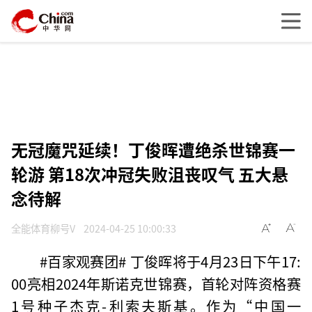
无冠魔咒延续！丁俊晖遭绝杀世锦赛一
轮游 第18次冲冠失败沮丧叹气 五大悬
念待解
全能体育柳号V
2024-04-25 10:00:33
#百家观赛团# 丁俊晖将于4月23日下午17:
00亮相2024年斯诺克世锦赛，首轮对阵资格赛
1号种子杰克-利索夫斯基。作为“中国一