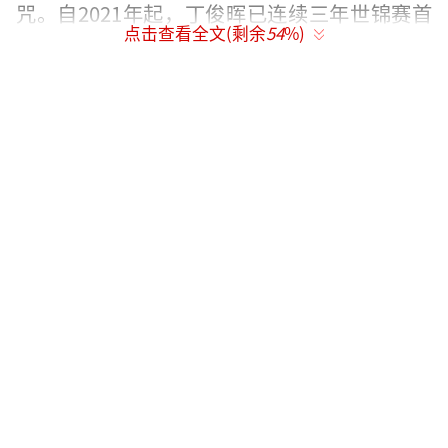
咒。自2021年起，丁俊晖已连续三年世锦赛首
点击查看全文(剩余
54
%)
轮出局，去年更是不敌资格赛头号种子瓦菲-阿
尤里。如今，面对今年资格赛头号种子利索夫
斯基，他亟需打破这一尴尬记录。
看点三：丁俊晖需展现无所畏惧的斗志。
面对首轮强敌利索夫斯基，外界有声音认为丁
俊晖遭遇针对性安排。然而，欲夺桂冠，必先
挑战强敌。对丁俊晖而言，对手是谁并不重
要，关键在于具备击败任何对手的决心与勇
气。
看点四：丁俊晖有望冲击三大赛147分特别
奖。本赛季，世界台联规定在斯诺克三大赛事
中打出两杆147分，即可获得14.7万英镑额外奖