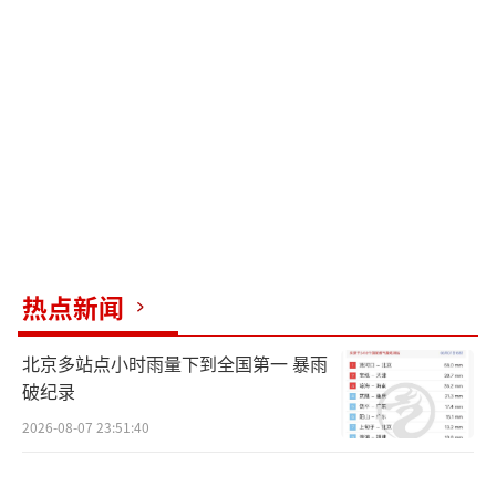
金。丁俊晖已在大师赛与奥沙利文对决中轰出1
47分，若能在世锦赛再创满分杆，便能揽获此
项大奖。
看点五：丁俊晖面临长局耐力考验。世锦
赛的长局比拼，对丁俊晖的心理承受力及耐力
是一大考验。本赛季，他在英锦赛与玉山世界
公开赛的长局决赛中皆告负，揭示出其在长局
中的短板。此次世锦赛，他能否克服这一问
热点新闻
题，值得关注。
（责任编辑：乔娇 TT0002）
北京多站点小时雨量下到全国第一 暴雨
破纪录
2026-08-07 23:51:40