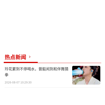
学友的“60+巡回演唱会”虽行程密集，但市场
反响热烈，成都站更是短时间内售罄。相比之
下，部分音乐节、演唱会因票房惨淡而取消的
现象，反映出乐迷对演出品质的要求提升，使
得缺乏特色、依赖过气艺人的活动难以为继。
此外，头部艺人对城市经济的拉动作用显
著。以泰勒·斯威夫特的新加坡演唱会为例，
热点新闻
尽管新加坡政府为此付出高额补贴，引发周边
国家不满，但演唱会期间酒店业创下佳绩，带
玲花累到不停喝水，曾毅闲到和伴舞猜
动旅游收入高达3.8亿美元，远超补贴金额，使
拳
斯威夫特被誉为“行走的GDP”。同样，斯威
2026-08-07 10:29:30
夫特即将在斯德哥尔摩举办的三场演唱会预计
为当地带来约3.3亿人民币的消费。