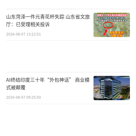
综上，音乐节、演唱会市场正经历复杂变
化：一方面，部分活动因票房压力、政策调整
山东菏泽一件元青花杯失踪 山东省文旅
等因素无奈取消；另一方面，顶级艺人依然展
厅：已受理相关投诉
现出强大的市场号召力，对举办地经济产生显
2026-08-07 13:22:51
著提振效果。这或许预示着未来音乐演出市场
将进一步向头部集中，呈现两极分化的格局。
（责任编辑：张蕾）
AI终结印度三十年“外包神话” 商业模
式被颠覆
2026-08-07 09:25:50